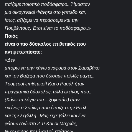
παίζαμε
ποιοτικό ποδόσφαιρο.. Ήμασταν
μια οικογένεια! Φάνηκε στο γήπεδο και,
ίσως, αξίζαμε να περάσουμε και την
Γιουβέντους. Έτσι είναι το ποδόσφαιρο..»
Ποιός
είναι ο πιο δύσκολος επιθετικός που
αντιμετωπίσατε;
«Δεν
μπορώ να μην κάνω αναφορά στον Σαραβάκο
και τον Βαζέχα που δώσαμε πολλές μάχες..
Τρομεροί επιθετικοί! Και ο Ραούλ ήταν
πραγματικά δύσκολος, αλλά εκείνος που..
(Χάνει τα λόγια του – ξεφυσάει) ήταν
εκείνος ο Σούκερ που έπαιζε στην Ρεάλ
και την Σεβίλλη.. Μας είχε βάλει και ένα
φάουλ εδώ στο 2
-1! Και οι Μαχλάς,
Νικολαϊδης πολύ καλοί, επίσης!»