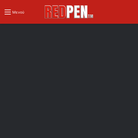
Μενού