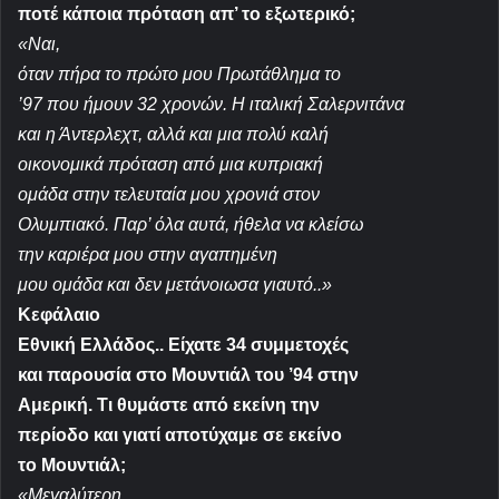
ποτέ κάποια πρόταση απ’ το εξωτερικό;
«Ναι,
όταν πήρα το πρώτο μου Πρωτάθλημα το
’97 που ήμουν 32 χρονών. Η ιταλική Σαλερνιτάνα
και η Άντερλεχτ, αλλά και μια πολύ καλή
οικονομικά πρόταση από μια κυπριακή
ομάδα στην τελευταία μου χρονιά στον
Ολυμπιακό. Παρ’ όλα αυτά, ήθελα να κλείσω
την καριέρα μου στην α
γαπημένη
μου ομάδα και δεν μετάνοιωσα γιαυτό..
»
Κεφάλαιο
Εθνική Ελλάδος.. Είχατε 34 συμμετοχές
και παρουσία στο Μουντιάλ του ’94 στην
Αμερική. Τι θυμάστε από εκείνη την
περίοδο και γιατί αποτύχαμε σε εκείνο
το Μουντιάλ;
«Μεγαλύτερη