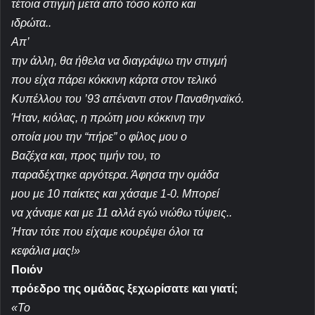
τέτοια στιγμή μετά από τόσο κόπο και
ιδρώτα..
Απ’
την άλλη, θα ήθελα να διαγράψω την στιγμή
που είχα πάρει κόκκινη κάρτα στον τελικό
Κυπέλλου του ’93 απέναντι στον Παναθηναϊκό.
Ήταν, κιόλας, η πρώτη μου κόκκινη την
οποία μου την “πήρε” ο φίλος μου ο
Βαζ
έχα και, προς τιμήν του, το
παραδέχτηκε αργότερα. Άφησα την ομάδα
μου με 10 παίκτες και χάσαμε 1-0. Μπορεί
να χάναμε και με 11 αλλά εγώ νιώθω τύψεις..
Ήταν τότε που είχαμε κουρέψει όλοι τα
κεφάλια μας!»
Ποιόν
πρόεδρο της ομάδας ξεχωρίσατε και γιατί;
«Το