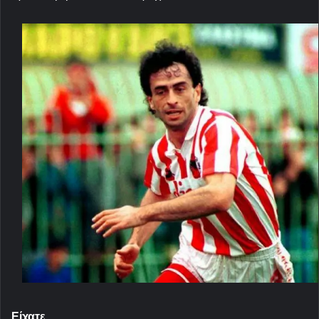
Είχατε