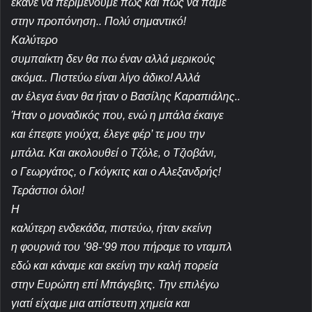
έκανε να περιμένουμε πως και πως να πάμε
στην προπόνηση.. Πολύ σημαντικό!
Καλύτερο
συμπαίκτη δεν θα πω έναν αλλά μερικούς
ακόμα.. Πιστεύω είναι λίγο άδικο! Αλλά
αν έλεγα έναν θα ήταν ο Βασίλης Καραπιάλης..
Ήταν ο μοναδικός που, ενώ η μπάλα έκαιγε
και έπεφτε γιούχα, έλεγε φέρ’ τε μου την
μπάλα. Και ακολουθεί ο Τζόλε, ο Τζιοβάνι,
ο Γεωργάτος, ο Γκόγκιτς και ο Αλεξανδρής!
Τεράστιοι όλοι!
Η
καλύτερη ενδεκάδα, πιστεύω, ήταν εκείνη
η φουρνιά του ’98-’99 που πήραμε το νταμπλ
εδώ και κάναμε και εκείνη την καλή πορεία
στην Ευρώπη επί Μπάγεβιτς. Την επιλέγω
γιατί είχαμε μια απίστευτη χημεία και