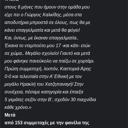
στους 6 μήνες που ήμουν στην ομάδα μου
είχε πει ο Γιώργος Χαλκίδης, μέσα στα
αποδυτήρια μπροστά σε όλους, πως θα με
κάνει επαγγελματία και μετά θα φύγει!
Και, όντως, με έκαναν επαγγελματία..
Έκανα το ντεμπούτο μου 17 -και κάτι- ετών
σε χώμα.. Μεγάλο σχολείο! Γιαυτό και μετά
μου φάνηκε πανεύκολο να παίζω σε χορτάρι.
Πρώτη συμμετοχή, λοιπόν, Καστοριά-Άρης
0-0 και τελευταία στην Α’ Εθνική με τον
μεγάλο Ηρακλή του Χατζηπαναγή! Στην
συνέχεια, πέσαμε κατηγορία και
έπαιξα
5 γεμάτες σεζόν στην Β’, σχεδόν 30 παιχνίδια
κάθε χρόνο.»
Μετά
από 153 συμμετοχές με την φανέλα της