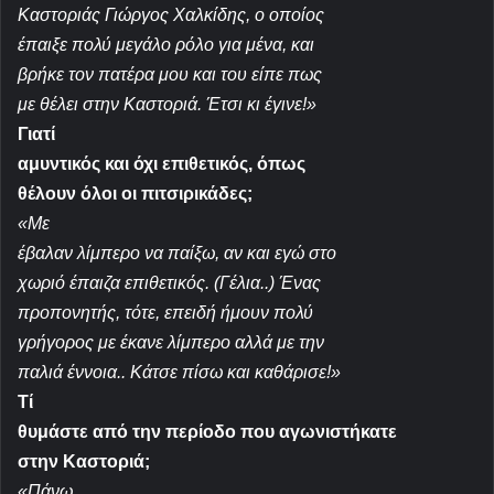
Καστοριάς Γιώργος Χαλκίδης, ο οποίος
έπαιξε πολύ μεγάλο ρόλο για μένα, και
βρήκε τον πατέρα μου και του είπε πως
με θέλει στην Καστοριά. Έτσι κι έγινε!»
Γιατί
αμυντικός και όχι επιθετικός, όπως
θέλουν όλοι οι πιτσιρικάδες;
«Με
έβαλαν λίμπερο να παίξω, αν και εγώ στο
χωριό έπαιζα επιθετικός. (Γέλια..) Ένας
προπονητής, τότε, επειδή ήμουν πολύ
γρήγορος με έκανε λίμπερο αλλά με την
παλιά έννοια.. Κάτσε πίσω και καθάρισε!»
Τί
θυμάστε από την περίοδο που αγωνιστήκατε
στην Καστοριά;
«Πάνω