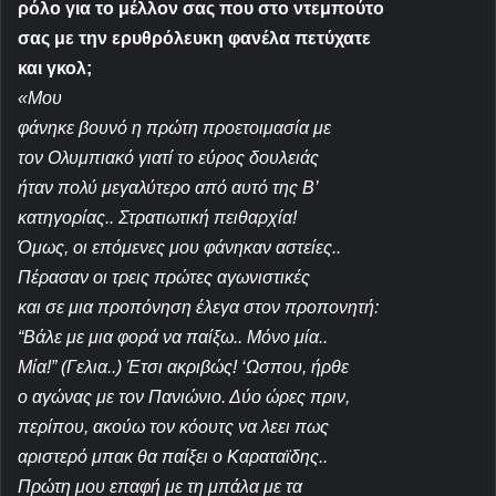
ρόλο για το μέλλον σας που στο ντεμπούτο
σας με την ερυθρόλευκη φανέλα πετύχατε
και γκολ;
«Μου
φάνηκε βουνό η πρώτη προετοιμασία με
τον Ολυμπιακό γιατί το εύρος δουλειάς
ήταν πολύ μεγαλύτερο από αυτό της Β’
κατηγορίας.. Στρατιωτική πειθαρχία!
Όμως, οι επόμενες μου φάνηκαν αστείες..
Πέρασαν οι τρεις πρώτες αγωνιστικές
και σε μια προπόνηση έλεγα στον προπονητή:
“Βάλε με μια φορά να παίξω.. Μόνο μία..
Μία!” (Γελια..) Έτσι ακριβώς! ‘Ωσπου, ήρθε
ο αγώνας με τον Πανιώνιο. Δύο ώρες πριν,
περίπου, ακούω τον κόουτς να λεει πως
αριστερό μπακ θα παίξει ο Καραταϊδης..
Πρώτη μου επαφή με τη μπάλα με τα