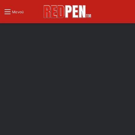
Μενού