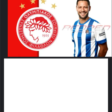
Όταν
κάποια πράγματα τα γράφουν τα ισπανικά
ΜΜΕ και συγκεκριμένα η “
AS”,
τότε μπορούμε να τα θεωρούμε δεδομένα.
Συγκεκριμένα, τα μηνύματα που έρχονται
από την Ισπανία είναι ενθαρρυντικά για
την ομάδα των Πειραιωτών καθώς όπως όλα
δείχνουν ο 30χρονος μπακ εκ Καταλονίας,