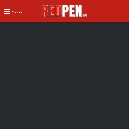
Μενού