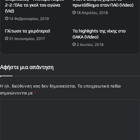
l
ι
2-2 : Όλα τα γκολ του αγώνα
πρωτάθλημα στον ΠΑΟ (Video)
e
.
(Vid)
18 Απριλίου, 2018
a
.
14 Φεβρουαρίου, 2019
g
γ
u
κ
Γλίτωσε τα χειρότερα!!
Tα highlights της νίκης στο
e
ο
OAKA (Video)
31 Ιανουαρίου, 2017
!
λ
3 Ιουνίου, 2018
ά
ρ
α
Αφήστε μια απάντηση
Σ
ε
μ
Η ηλ. διεύθυνση σας δεν δημοσιεύεται.
Τα υποχρεωτικά πεδία
π
σημειώνονται με
ά
*
!
Σ
(
V
χ
i
ό
d
λ
e
o