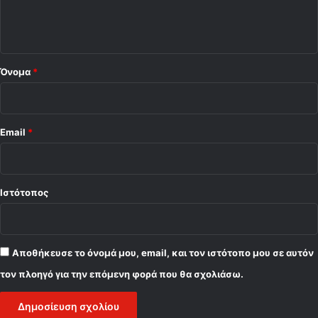
ι
)
ο
*
Όνομα
*
Email
*
Ιστότοπος
Αποθήκευσε το όνομά μου, email, και τον ιστότοπο μου σε αυτόν
τον πλοηγό για την επόμενη φορά που θα σχολιάσω.