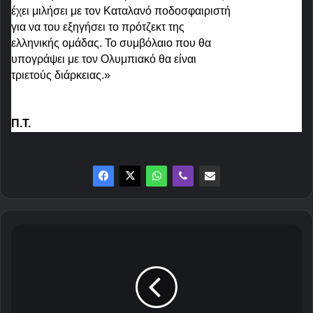
έχει μιλήσει με τον Καταλανό ποδοσφαιριστή
για να του εξηγήσει το πρότζεκτ της
ελληνικής ομάδας. Το συμβόλαιο που θα
υπογράψει με τον Ολυμπιακό θα είναι
τριετούς διάρκειας.
»
Π.Τ.
Δ
υ
σ
α
ρ
έ