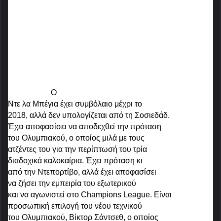
Αλμπέρτο Ντε λα Μπέγια, πρόκειται να
μείνει ελεύθερος από την Σοσιεδάδ και
τη Δευτέρα αναμένεται να υπογράψει
τριετές συμβόλαιο με τους πρωταθλητές
Ελλάδος.
Συγκεκριμένα το δημοσίευμα
της “
AS”
αναφέρει:
«
O
Ντε λα Μπέγια έχει συμβόλαιο μέχρι το
2018, αλλά δεν υπολογίζεται από τη Σοσιεδάδ.
Έχει αποφασίσει να αποδεχθεί την πρόταση
του Ολυμπιακού, ο οποίος μιλά με τους
ατζέντες του για την περίπτωσή του τρία
διαδοχικά καλοκαίρια. Έχει πρόταση κι
από την Ντεπορτίβο, αλλά έχει αποφασίσει
να ζήσει την εμπειρία του εξωτερικού
και να αγωνιστεί στο Champions League. Είναι
προσωπική επιλογή του νέου τεχνικού
του Ολυμπιακού, Βίκτορ Σάντσεθ, ο οποίος