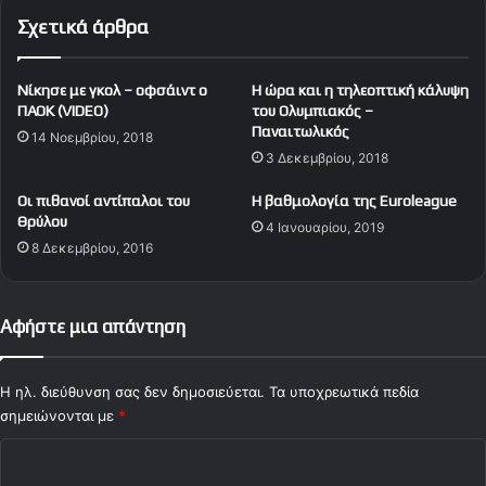
ο
Σχετικά άρθρα
.
.
λ
Νίκησε με γκολ – οφσάιντ ο
Η ώρα και η τηλεοπτική κάλυψη
ά
ΠΑΟΚ (VIDEO)
του Ολυμπιακός –
δ
Παναιτωλικός
14 Νοεμβρίου, 2018
ι
3 Δεκεμβρίου, 2018
!
(
Οι πιθανοί αντίπαλοι του
Η βαθμολογία της Euroleague
V
Θρύλου
4 Ιανουαρίου, 2019
i
8 Δεκεμβρίου, 2016
d
e
o
Αφήστε μια απάντηση
)
Η ηλ. διεύθυνση σας δεν δημοσιεύεται.
Τα υποχρεωτικά πεδία
σημειώνονται με
*
Σ