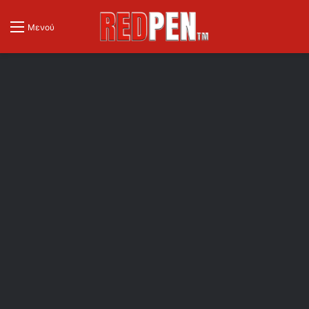
Μενού