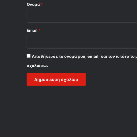
Όνομα
*
Email
*
Αποθήκευσε το όνομά μου, email, και τον ιστότοπο 
σχολιάσω.