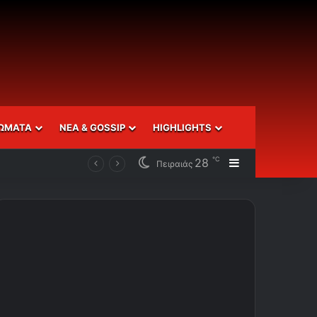
ΩΜΑΤΑ
ΝΕΑ & GOSSIP
HIGHLIGHTS
℃
28
Sidebar
Πειραιάς