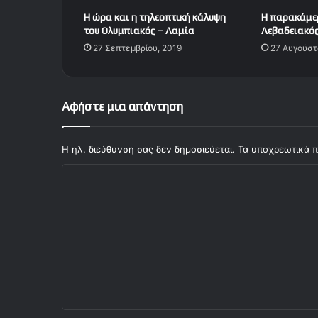
σ
Η ώρα και η τηλεοπτική κάλυψη
Η παρακάμερ
η
του Ολυμπιακός – Λαμία
Λεβαδειακός
τ
27 Σεπτεμβρίου, 2019
27 Αυγούστ
ο
υ
Ο
λ
Αφήστε μια απάντηση
υ
μ
π
Η ηλ. διεύθυνση σας δεν δημοσιεύεται.
Τα υποχρεωτικά π
ι
Σ
α
κ
χ
ο
ό
ύ
!
λ
ι
ο
*