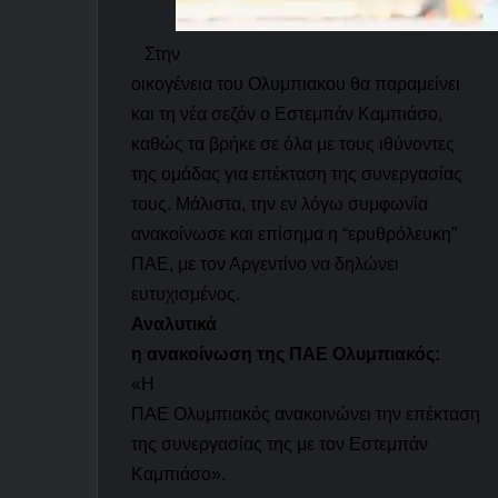
Στην
οικογένεια του Ολυμπιακου θα παραμείνει
και τη νέα σεζόν ο Εστεμπάν Καμπιάσο,
καθώς τα βρήκε σε όλα με τους ιθύνοντες
της ομάδας για επέκταση της συνεργασίας
τους. Μάλιστα, την εν λόγω συμφωνία
ανακοίνωσε και επίσημα η “ερυθρόλευκη”
ΠΑΕ, με τον Αργεντίνο να δηλώνει
ευτυχισμένος.
Αναλυτικά
η ανακοίνωση της ΠΑΕ Ολυμπιακός:
«
Η
ΠΑΕ Ολυμπιακός ανακοινώνει την επέκταση
της συνεργασίας της με τον Εστεμπάν
Καμπιάσο
».