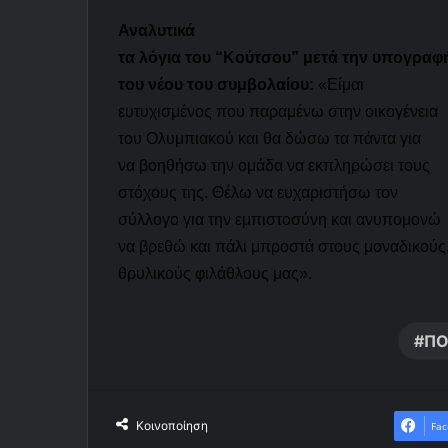
Αναλυτικά
τα λόγια του “Κούτσου” μετά την υπογραφ
του νέου του συμβολαίου:
«Είμαι
ευτυχισμένος που παραμένω στην οικογένεια
του Ολυμπιακού και θα δώσω τα πάντα για
να βοηθήσω την ομάδα να εκπληρώσει τους
στόχους της. Θέλω να ευχαριστήσω τον
σύλλογο για την εμπιστοσύνη και ανυπομονώ
να βρεθώ και πάλι μπροστά στους μοναδικούς
θρυλικούς φιλάθλους μας».
ΠΟ
Κοινοποίηση
Fac