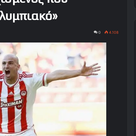
λυμπιακό»
0
4.108