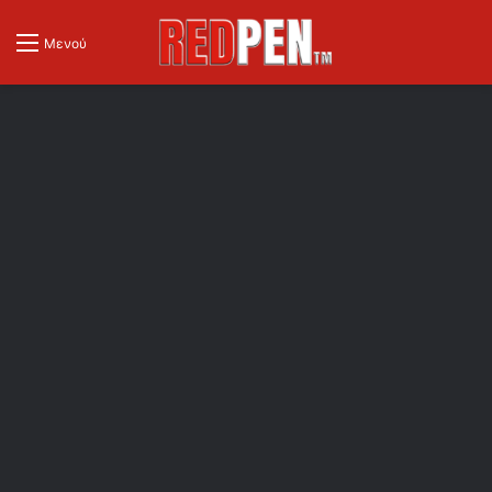
Μενού