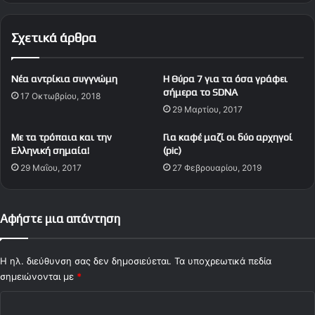
α
ε
ο
κ
Σχετικά άρθρα
Μ
ι
ά
ε
ρ
π
Νέα αντρίκια συγγνώμη
Η Θύρα 7 για τα όσα γράφει
τ
ί
σήμερα το SDNA
17 Οκτωβρίου, 2018
ι
σ
29 Μαρτίου, 2017
ν
η
ς
μ
Με τα τρόπαια και την
Για καφέ μαζί οι δύο αρχηγοί
!
α
Ελληνική σημαία!
(pic)
(
ο
29 Μαΐου, 2017
27 Φεβρουαρίου, 2019
V
Ν
i
τ
d
ο
e
υ
Αφήστε μια απάντηση
o
ρ
)
μ
ά
Η ηλ. διεύθυνση σας δεν δημοσιεύεται.
Τα υποχρεωτικά πεδία
ζ
σημειώνονται με
*
!
Σ