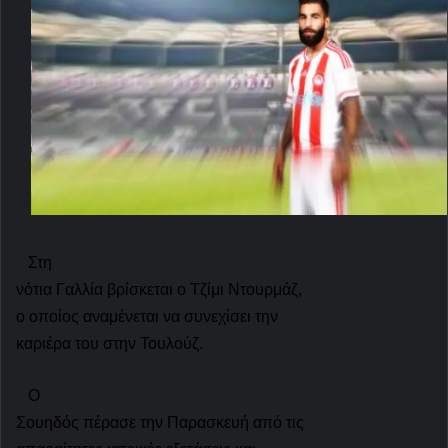
Στη
νότια Γαλλία βρίσκεται ο Τζίμι Ντουρμάζ,
ο οποίος αναμένεται να συνεχίσει την
καριέρα του στην Τουλούζ.
Ο
Σουηδός πέρασε την Παρασκευή από τις