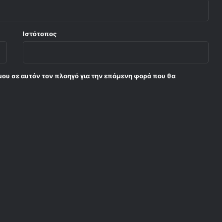
ς
μ
ε
τ
Ιστότοπος
η
ν
Α
Ε
μου σε αυτόν τον πλοηγό για την επόμενη φορά που θα
K
»