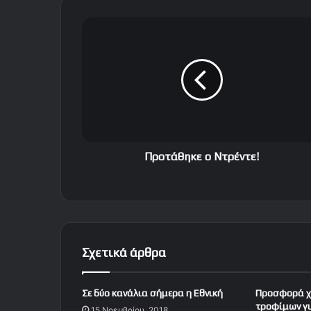
Π
ρ
ο
τ
ά
θ
η
κ
ε
ο
Προτάθηκε ο Ντρέντε!
Ν
τ
ρ
έ
ν
τ
Σχετικά άρθρα
ε
!
Σε δύο κανάλια σήμερα η Εθνική
Προσφορά χ
τροφίμων για
15 Νοεμβρίου, 2018