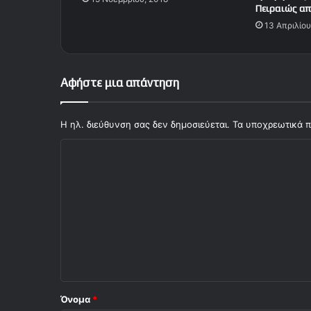
Πειραιώς απ
13 Απριλίου
Αφήστε μια απάντηση
Η ηλ. διεύθυνση σας δεν δημοσιεύεται.
Τα υποχρεωτικά π
Σ
χ
ό
λ
ι
ο
*
Όνομα
*