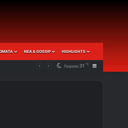
ΩΜΑΤΑ
ΝΕΑ & GOSSIP
HIGHLIGHTS
℃
31
Sidebar
Πειραιάς