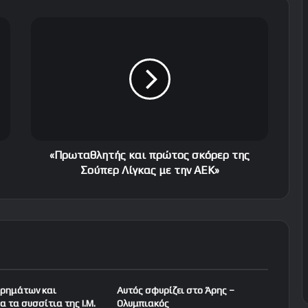
«
Π
ρ
ω
τ
α
θ
λ
η
τ
«Πρωταθλητής και πρώτος σκόρερ της
ή
Σούπερ Λίγκας με την ΑΕK»
ς
κ
α
ι
π
ρ
ώ
τ
ρημάτων και
Αυτός σφυρίζει στο Άρης –
ο
 τα συσσίτια της Ι.Μ.
Ολυμπιακός