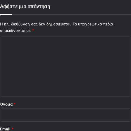
Αφήστε μια απάντηση
Η ηλ. διεύθυνση σας δεν δημοσιεύεται.
Τα υποχρεωτικά πεδία
σημειώνονται με
*
Σ
χ
ό
λ
ι
ο
*
Όνομα
*
Email
*