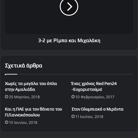
θ
μ
η
ε
"
Ρ
ί
μ
π
ο
3-2 με Ρίμπο και Μιχαλάκη
κ
α
ι
Σχετικά άρθρα
Μ
ι
χ
Χωρίς τα μεγάλα του όπλα
Ένας χρόνος Red Pen24
α
στην Αμαλιάδα
-Ευχαριστούμε!
λ
25 Μαρτίου, 2018
10 Φεβρουαρίου, 2017
ά
κ
Και η ΠΑΕ για τον θάνατο του
Στον Ολυμπιακό ο Μιράντα
η
Π.Γιαννακόπουλου
11 Ιουλίου, 2018
10 Ιουνίου, 2018