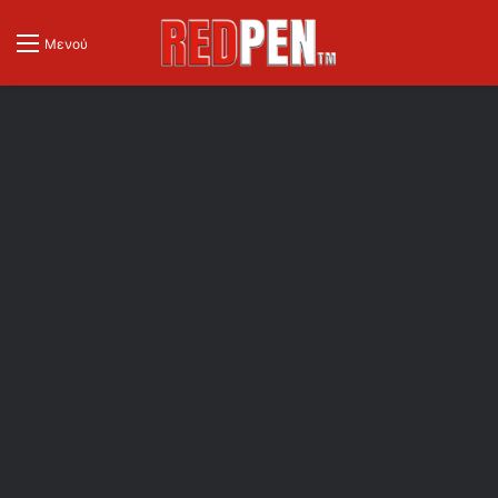
Μενού