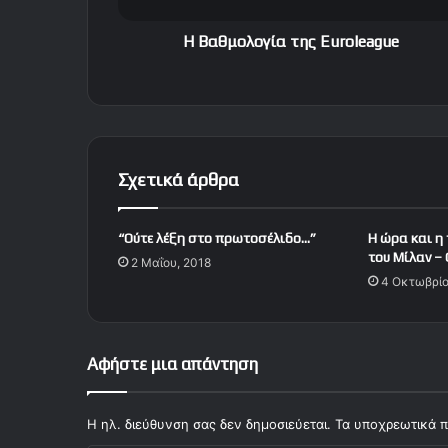
γ
ί
H Βαθμολογία της Euroleague
α
τ
η
ς
E
u
Σχετικά άρθρα
r
o
l
“Ούτε λέξη στο πρωτοσέλιδο…”
Η ώρα και η
e
του Μίλαν –
2 Μαΐου, 2018
a
4 Οκτωβρίο
g
u
e
Αφήστε μια απάντηση
Η ηλ. διεύθυνση σας δεν δημοσιεύεται.
Τα υποχρεωτικά π