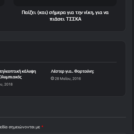
α
ι
Παίζει (και) σήμερα για την νίκη, για να
)
πιάσει ΤΣΣΚΑ
σ
ή
μ
ε
ρ
α
γ
ι
 τηλεοπτική κάλυψη
Λέστερ για.. Φορτούνη;
α
 Ολυμπιακός
28 Μαΐου, 2016
τ
υ, 2018
η
ν
ν
ί
κ
η
,
εδία σημειώνονται με
*
γ