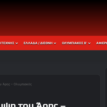
ΣΙΤΕΧΝΗΣ
ΕΛΛΑΔΑ / ΔΙΕΘΝΗ
ΟΛΥΜΠΙΑΚΟΣ Β’
ΑΦΙΕΡ
υ Άρης – Ολυμπιακός
υψη του Άρης –