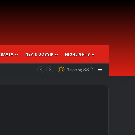
ΩΜΑΤΑ
ΝΕΑ & GOSSIP
HIGHLIGHTS
℃
33
Sidebar
Πειραιάς