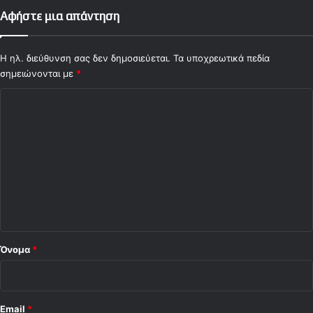
Μ
Αφήστε μια απάντηση
ί
λ
ι
Η ηλ. διεύθυνση σας δεν δημοσιεύεται.
Τα υποχρεωτικά πεδία
σημειώνονται με
*
Σ
χ
ό
λ
ι
ο
*
Όνομα
*
Email
*