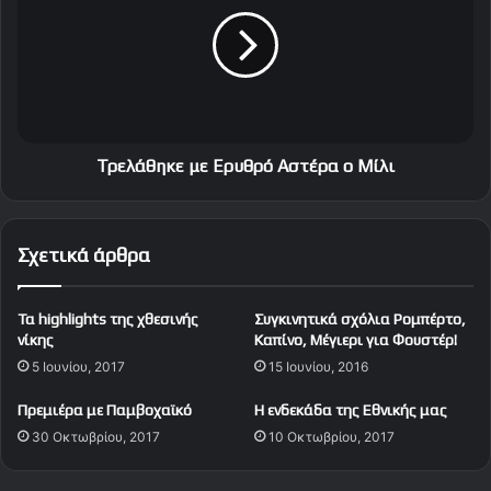
λ
ε
η
λ
ά
θ
η
κ
ε
μ
Τρελάθηκε με Ερυθρό Αστέρα ο Μίλι
ε
Ε
ρ
Σχετικά άρθρα
υ
θ
ρ
Τα highlights της χθεσινής
Συγκινητικά σχόλια Ρομπέρτο,
ό
νίκης
Καπίνο, Μέγιερι για Φουστέρ!
Α
5 Ιουνίου, 2017
15 Ιουνίου, 2016
σ
τ
Πρεμιέρα με Παμβοχαϊκό
Η ενδεκάδα της Εθνικής μας
έ
30 Οκτωβρίου, 2017
10 Οκτωβρίου, 2017
ρ
α
ο