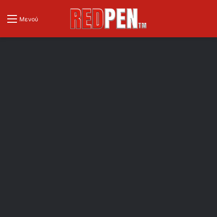
Μενού