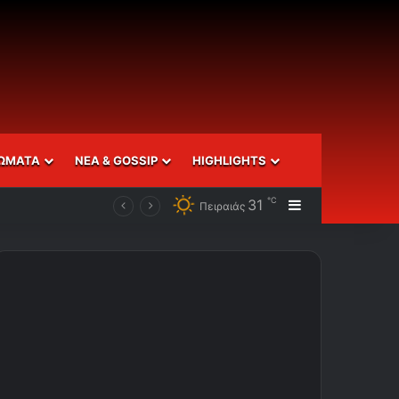
ΩΜΑΤΑ
ΝΕΑ & GOSSIP
HIGHLIGHTS
℃
31
Sidebar
Πειραιάς