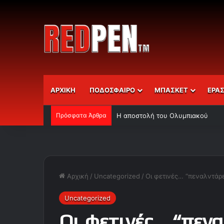
ΑΡΧΙΚΗ
ΠΟΔΟΣΦΑΙΡΟ
ΜΠΑΣΚΕΤ
ΕΡΑ
Πρόσφατα Άρθρα
Η αποστολή του Ολυμπιακού
Αρχική
/
Uncategorized
/
Οι φετινές… “πεναλντάρε
Uncategorized
Οι φετινές… “πεν