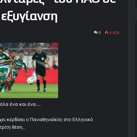
 εξυγίανση
0
4.428
 όλα ένα και ένα….
χει κερδίσει ο Παναθηναϊκός στο Ελληνικό
ρίτη θέση..