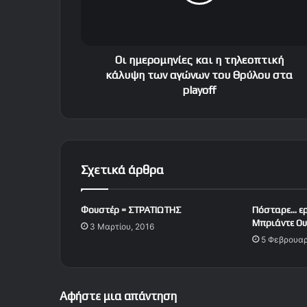
ρ
ο
μ
η
ν
Οι ημερομηνίες και η τηλεοπτική
ί
κάλυψη των αγώνων του Θρύλου στα
ε
playoff
ς
κ
α
ι
η
Σχετικά άρθρα
τ
η
λ
Φουστέρ = ΣΤΡΑΤΙΩΤΗΣ
Πόσταρε… ερ
ε
Μπριάντε Ο
3 Μαρτίου, 2016
ο
5 Φεβρουαρ
π
τ
ι
κ
Αφήστε μια απάντηση
ή