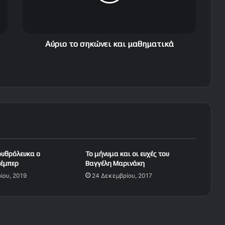
τ
ο
σ
η
κ
Αύριο το σηκώνει και μαθηματικά
ώ
ν
ε
ι
κ
α
ι
μ
α
θ
υθρόλευκα ο
Το μήνυμα και οι ευχές του
η
υέμπερ
Βαγγέλη Μαρινάκη
μ
ίου, 2019
24 Δεκεμβρίου, 2017
α
τ
ι
κ
ά