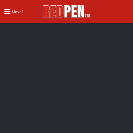
Μενού