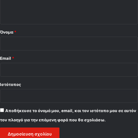
ι
ό
ο
τ
α
*
4
Όνομα
*
Email
*
Ιστότοπος
Αποθήκευσε το όνομά μου, email, και τον ιστότοπο μου σε αυτόν
τον πλοηγό για την επόμενη φορά που θα σχολιάσω.