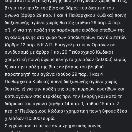
ευρώ και ποινή διεξαγωγής δύο (2) αγώνων χωρίς θεατές,
β) για την πράξη της βίας σε βάρος του διαιτητή του
αγώνα (άρθρο 29 παρ. 1 και 4 Πειθαρχικού Κώδικα) ποινή
διεξαγωγής αγώνα χωρίς θεατές (άρθρο 29 παρ. 4 περ.
α’), γ) για την πράξη της παράνομης εισόδου οπαδών της
εγκαλουμένης στο χώρο των αποδυτηρίων των διαιτητών
(άρθρο 12 παρ. 5 Κ.Α.Π. Επαγγελματικών Ομάδων σε
συνδυασμό με άρθρα 1 και 26 Πειθαρχικού Κώδικα)
χρηματική ποινή ύψους πενήντα χιλιάδων (50.000) ευρώ,
δ) για την πράξη της βίας σε βάρος του βοηθού
παρατηρητή του αγώνα (άρθρο 29 παρ. 1 και 4
Πειθαρχικού Κώδικα) ποινή διεξαγωγής αγώνα χωρίς
θεατές, ε) για την πράξη της αφής πυρσών, κροτίδων και
καπνογόνων στις κερκίδες πριν την έναρξη και κατά τη
διάρκεια του αγώνα (άρθρα 14 παρ. 1, άρθρο 15 παρ. 2
περ. α’ Πειθαρχικού Κώδικα) χρηματική ποινή ύψους δέκα
χιλιάδων (10.000) ευρώ.
Συγχώνευσε α) τις ως άνω χρηματικές ποινές,