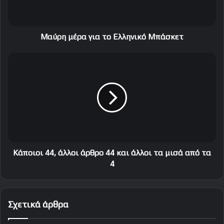
έ
ρ
α
γ
Μαύρη μέρα για το Ελληνικό Μπάσκετ
ι
α
Κ
τ
ά
ο
π
Ε
ο
λ
ι
λ
ο
η
ι
ν
4
ι
4
κ
,
Κάποιοι 44, άλλοι άρθρο 44 και άλλοι τα μισά από τα
ό
ά
4
Μ
λ
π
λ
ά
ο
Σχετικά άρθρα
σ
ι
κ
ά