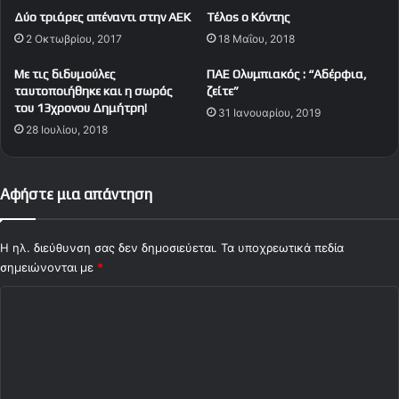
ε
ρ
Δύο τριάρες απέναντι στην ΑΕΚ
Tέλos o Kόντης
τ
θ
2 Οκτωβρίου, 2017
18 Μαΐου, 2018
ρ
ο
Με τις διδυμούλες
ΠΑΕ Ολυμπιακός : “Αδέρφια,
4
ταυτοποιήθηκε και η σωρός
ζείτε”
4
του 13χρονου Δημήτρη!
31 Ιανουαρίου, 2019
κ
28 Ιουλίου, 2018
α
ι
ά
λ
Αφήστε μια απάντηση
λ
ο
ι
Η ηλ. διεύθυνση σας δεν δημοσιεύεται.
Τα υποχρεωτικά πεδία
τ
σημειώνονται με
*
α
Σ
μ
ι
χ
σ
ό
ά
α
λ
π