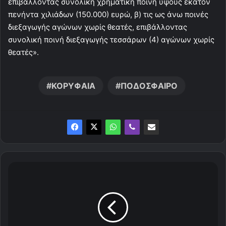
επιβάλλοντας συνολική χρηματική ποινή ύψους εκατόν
πενήντα χιλιάδων (150.000) ευρώ, β) τις ως άνω ποινές
διεξαγωγής αγώνων χωρίς θεατές, επιβάλλοντας
συνολική ποινή διεξαγωγής τεσσάρων (4) αγώνων χωρίς
θεατές».
ΚΟΡΥΦΑΙΑ
ΠΟΔΟΣΦΑΙΡΟ
Μ
α
ύ
ρ
η
μ