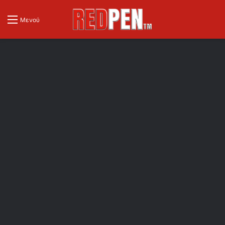
Μενού