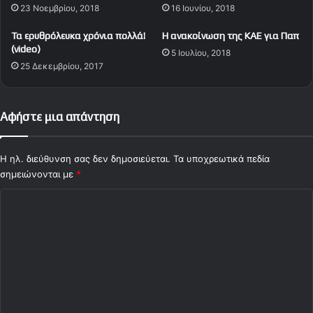
23 Νοεμβρίου, 2018
16 Ιουνίου, 2018
ι
σ
έ
Τα ερυθρόλευκα χρόνια πολλά!
Η ανακοίνωση της KAE για Παπ
λ
(video)
5 Ιουλίου, 2018
ι
25 Δεκεμβρίου, 2017
δ
α
Αφήστε μια απάντηση
Η ηλ. διεύθυνση σας δεν δημοσιεύεται.
Τα υποχρεωτικά πεδία
σημειώνονται με
*
Σ
χ
ό
λ
ι
ο