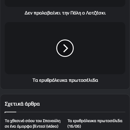
α
β
α
Δεν προλαβαίνει την Πόλη ο Λοτζέσκι
ί
ν
Τ
ε
α
ι
ε
τ
ρ
η
υ
ν
θ
Π
ρ
ό
ό
λ
λ
η
ε
Τα ερυθρόλευκα πρωτοσέλιδα
ο
υ
Λ
κ
ο
α
Σχετικά άρθρα
τ
π
ζ
ρ
έ
ω
To χθεσινό σόου του Σπανούλη
Τα ερυθρόλευκα πρωτοσέλιδα
σ
τ
σε ένα όμορφο βίντεο! (video)
(16/06)
κ
ο