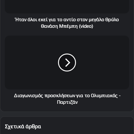
ο
ι
ε
κ
Ήταν όλοι εκεί για το αντίο στον μεγάλο Θρύλο
ε
Θανάση Μπέμπη (video)
ί
γ
Δ
ι
ι
α
α
τ
γ
ο
ω
α
ν
ν
ι
τ
σ
ί
μ
ο
ό
Διαγωνισμός προσκλήσεων για το Ολυμπιακός -
σ
ς
Παρτιζάν
τ
π
ο
ρ
ν
ο
Σχετικά άρθρα
μ
σ
ε
κ