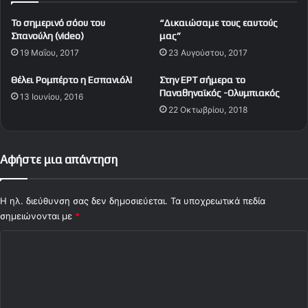
γ
λ
Το σημερινό σόου του
“Δικαιώσαμε τους εαυτούς
ά
ή
Σπανούλη (video)
μας”
λ
σ
19 Μαΐου, 2017
23 Αυγούστου, 2017
ο
ε
Θ
ω
Θέλει Ρομπέρτο η Εσπανιόλ!
Στην EPT σήμερα το
ρ
ν
Παναθηναϊκός -Ολυμπιακός
ύ
13 Ιουνίου, 2016
γ
22 Οκτωβρίου, 2018
λ
ι
ο
α
Θ
τ
α
ο
Αφήστε μια απάντηση
ν
Ο
ά
λ
σ
υ
Η ηλ. διεύθυνση σας δεν δημοσιεύεται.
Τα υποχρεωτικά πεδία
η
μ
σημειώνονται με
*
Μ
π
Σ
π
ι
έ
α
χ
μ
κ
ό
π
ό
η
ς
λ