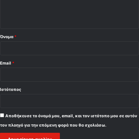
(
-
ι
v
Π
i
ο
α
d
ρ
*
e
τ
o
ι
Όνομα
*
)
ζ
ά
ν
Email
*
Ιστότοπος
Αποθήκευσε το όνομά μου, email, και τον ιστότοπο μου σε αυτόν
τον πλοηγό για την επόμενη φορά που θα σχολιάσω.