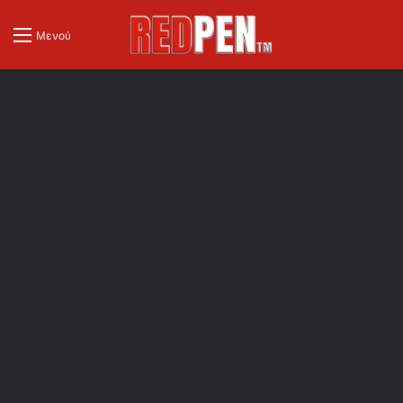
Μενού