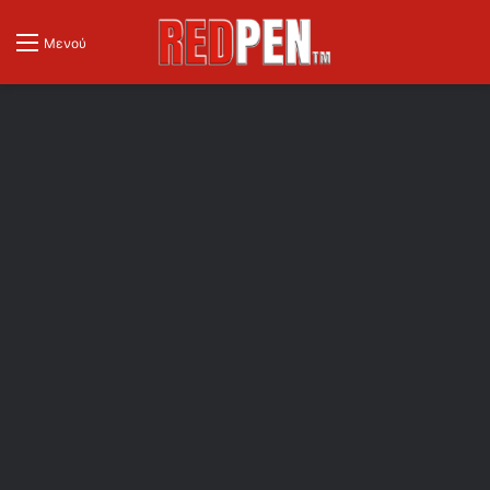
Μενού