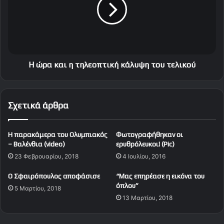
ό
α
μ
κ
π
α
ε
ι
ρ
η
τ
τ
ς
η
Η ώρα και η τηλεοπτική κάλυψη του τελικού
!
λ
ε
ο
Σχετικά άρθρα
π
τ
ι
H παρακάμερα του Ολυμπιακός
Φωτογραφήθηκαν οι
κ
– Βαλένθια (video)
ερυθρόλευκοι! (Pic)
ή
23 Φεβρουαρίου, 2018
4 Ιουλίου, 2016
κ
ά
Ο Σφαιρόπουλος αποφάσισε
“Μας επηρέασε η εικόνα του
λ
όπλου”
5 Μαρτίου, 2018
υ
13 Μαρτίου, 2018
ψ
η
τ