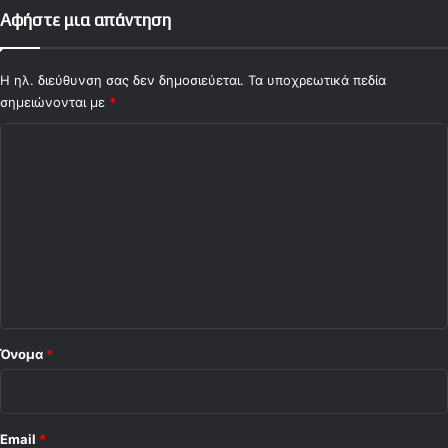
ο
Αφήστε μια απάντηση
υ
τ
ε
Η ηλ. διεύθυνση σας δεν δημοσιεύεται.
Τα υποχρεωτικά πεδία
λ
σημειώνονται με
*
ι
Σ
κ
ο
χ
ύ
ό
λ
ι
ο
*
Όνομα
*
Email
*