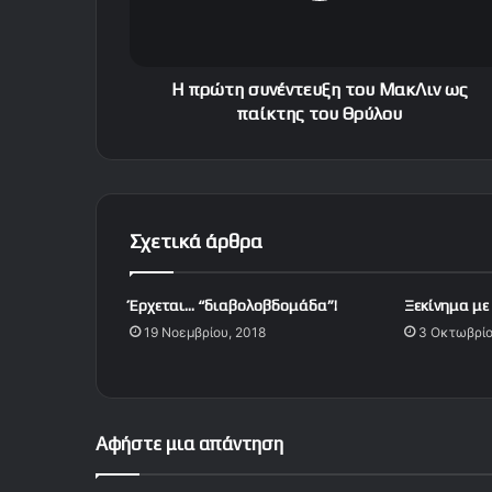
σ
υ
ν
έ
Η πρώτη συνέντευξη του ΜακΛιν ως
ν
παίκτης του Θρύλου
τ
ε
υ
ξ
η
Σχετικά άρθρα
τ
ο
υ
Έρχεται… “διαβολοβδομάδα”!
Ξεκίνημα με 
Μ
19 Νοεμβρίου, 2018
3 Οκτωβρίο
α
κ
Λ
ι
ν
Αφήστε μια απάντηση
ω
ς