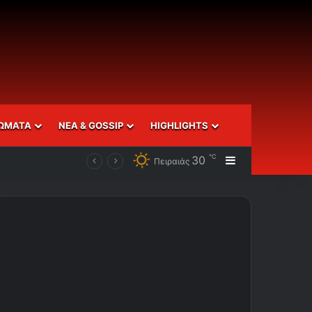
ΩΜΑΤΑ
ΝΕΑ & GOSSIP
HIGHLIGHTS
℃
30
Sidebar
Πειραιάς