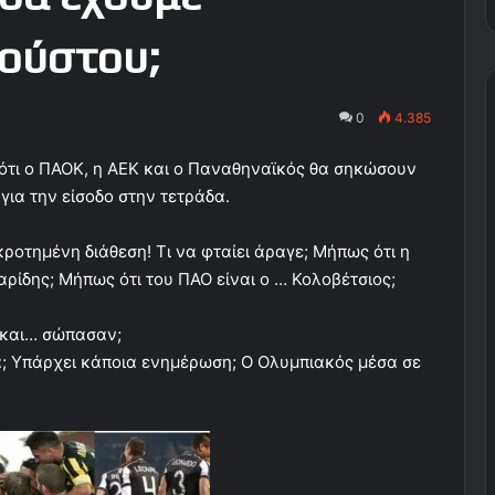
ούστου;
0
4.385
ότι ο ΠΑΟΚ, η ΑΕΚ και ο Παναθηναϊκός θα σηκώσουν
για την είσοδο στην τετράδα.
κροτημένη διάθεση! Τι να φταίει άραγε; Μήπως ότι η
ρίδης; Μήπως ότι του ΠΑΟ είναι ο … Κολοβέτσιος;
 και… σώπασαν;
διά; Υπάρχει κάποια ενημέρωση; Ο Ολυμπιακός μέσα σε