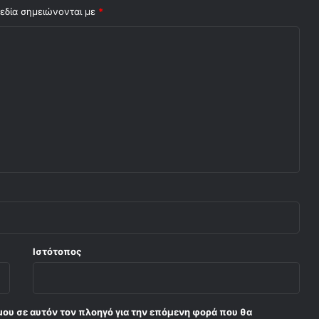
Ζ
εδία σημειώνονται με
*
Ο
Υ
Μ
Ε
Ιστότοπος
μου σε αυτόν τον πλοηγό για την επόμενη φορά που θα