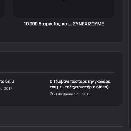
δ
ι
α
ρ
10.000 διαρκείας και... ΣΥΝΕΧΙΖΟΥΜΕ
κ
ε
ί
α
ς
κ
α
ι
.
το δεξί!
Ο Τζιοβάνι πόσταρε την γκολάρα
.
του με… τηλεχειριστήριο (video)
υ, 2017
.
21 Φεβρουαρίου, 2019
Σ
Υ
Ν
Ε
Χ
Ι