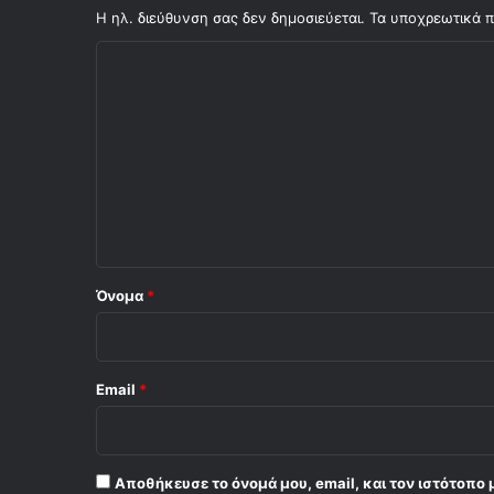
π
Η ηλ. διεύθυνση σας δεν δημοσιεύεται.
Τα υποχρεωτικά π
α
Σ
ί
κ
χ
τ
ό
η
ς
λ
τ
ι
ο
υ
ο
Θ
*
ρ
ύ
Όνομα
*
λ
ο
υ
Email
*
Αποθήκευσε το όνομά μου, email, και τον ιστότοπο 