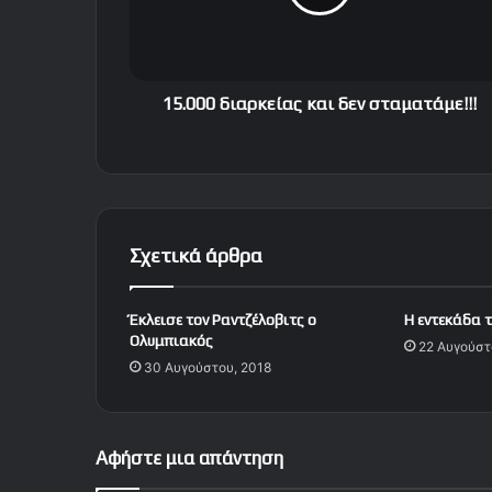
0
δ
ι
α
ρ
15.000 διαρκείας και δεν σταματάμε!!!
κ
ε
ί
α
ς
κ
Σχετικά άρθρα
α
ι
δ
Έκλεισε τον Ραντζέλοβιτς ο
Η εντεκάδα τ
ε
Ολυμπιακός
22 Αυγούστ
ν
30 Αυγούστου, 2018
σ
τ
α
μ
Αφήστε μια απάντηση
α