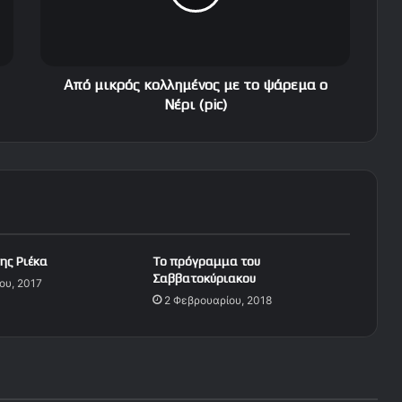
κ
ρ
ό
ς
κ
Από μικρός κολλημένος με το ψάρεμα ο
ο
Νέρι (pic)
λ
λ
η
μ
έ
ν
ο
ς
ης Ριέκα
Tο πρόγραμμα του
μ
Σαββατοκύριακου
ου, 2017
ε
2 Φεβρουαρίου, 2018
τ
ο
ψ
ά
ρ