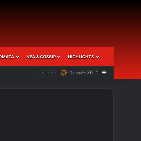
ΩΜΑΤΑ
ΝΕΑ & GOSSIP
HIGHLIGHTS
℃
36
Sidebar
Πειραιάς