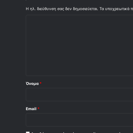
τ
ά
Η ηλ. διεύθυνση σας δεν δημοσιεύεται.
Τα υποχρεωτικά π
μ
Σ
ε
!
χ
!
ό
!
λ
ι
ο
*
Όνομα
*
Email
*