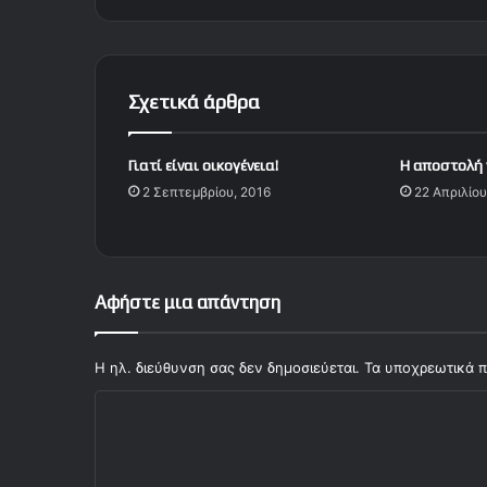
λ
ή
ν
α
Σχετικά άρθρα
κ
ά
ν
Γιατί είναι οικογένεια!
Η αποστολή 
ο
2 Σεπτεμβρίου, 2016
22 Απριλίου
υ
ν
ζ
η
μ
Αφήστε μια απάντηση
ι
ά
σ
Η ηλ. διεύθυνση σας δεν δημοσιεύεται.
Τα υποχρεωτικά π
τ
Σ
ο
ν
χ
Ο
ό
λ