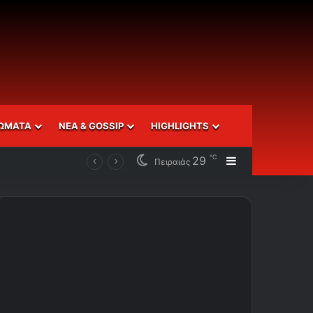
ΩΜΑΤΑ
ΝΕΑ & GOSSIP
HIGHLIGHTS
℃
29
Sidebar
Πειραιάς