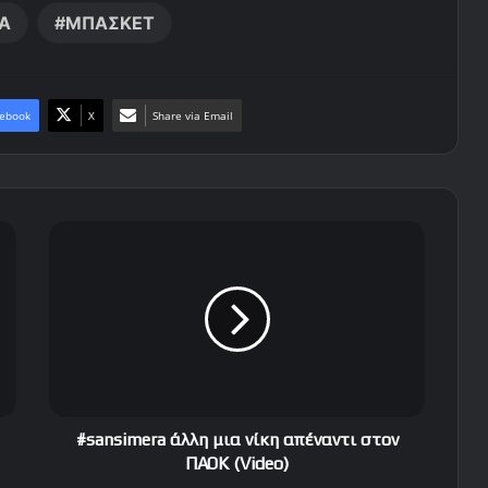
Α
ΜΠΑΣΚΕΤ
ebook
X
Share via Email
#
s
a
n
s
i
m
e
r
a
#sansimera άλλη μια νίκη απέναντι στον
ά
ΠΑΟΚ (Video)
λ