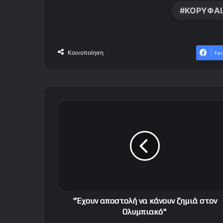
ΚΟΡΥΦΑΙ
Κοινοποίηση
Fac
"
Έ
χ
ο
υ
ν
α
π
ο
σ
"Έχουν αποστολή να κάνουν ζημιά στον
τ
Ολυμπιακό"
ο