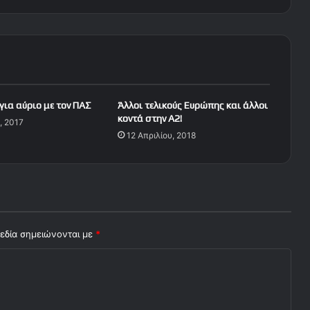
λ
η
μ
ι
α
ν
ί
για αύριο με τον ΠΑΣ
Άλλοι τελικούς Ευρώπης και άλλοι
κ
κοντά στην Α2!
, 2017
η
12 Απριλίου, 2018
α
π
έ
ν
α
ν
τ
εδία σημειώνονται με
*
ι
σ
τ
ο
ν