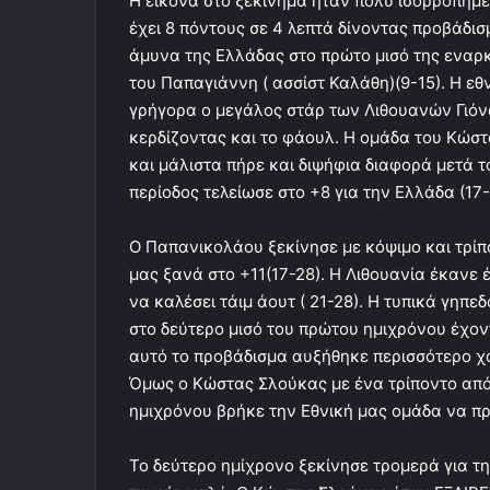
Η εικόνα στο ξεκίνημα ήταν πολύ ισορροπημέν
έχει 8 πόντους σε 4 λεπτά δίνοντας προβάδισ
άμυνα της Ελλάδας στο πρώτο μισό της εναρ
του Παπαγιάννη ( ασσίστ Καλάθη)(9-15). Η εθ
γρήγορα ο μεγάλος στάρ των Λιθουανών Γιόν
κερδίζοντας και το φάουλ. Η ομάδα του Κώστ
και μάλιστα πήρε και διψήφια διαφορά μετά τ
περίοδος τελείωσε στο +8 για την Ελλάδα (17-
Ο Παπανικολάου ξεκίνησε με κόψιμο και τρίπ
μας ξανά στο +11(17-28). Η Λιθουανία έκανε
να καλέσει τάιμ άουτ ( 21-28). Η τυπικά γηπ
στο δεύτερο μισό του πρώτου ημιχρόνου έχοντ
αυτό το προβάδισμα αυξήθηκε περισσότερο χά
Όμως ο Κώστας Σλούκας με ένα τρίποντο από
ημιχρόνου βρήκε την Εθνική μας ομάδα να πρ
Το δεύτερο ημίχρονο ξεκίνησε τρομερά για τη