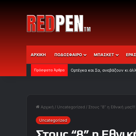
ΑΡΧΙΚΗ
ΠΟΔΟΣΦΑΙΡΟ
ΜΠΑΣΚΕΤ
ΕΡΑ
Πρόσφατα Άρθρα
Ορτέγκα και Σα, ανεβάζουν κι άλ
Αρχική
/
Uncategorized
/
Στους “8” η Εθνική μας!!!
Uncategorized
Στους “8” η Εθνική