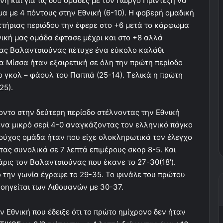
η και για τις δύο ομάδες με τον Γιώργο Πρίντεζη να
μα με 4 πόντους στην Εθνική (6-10). Η φοβερή ομαδική
κτήριας περιόδου την έφερε στο +6 μετά το κάρφωμα
νική μας ομάδα έφτασε μέχρι και στο +8 αλλά
ας Βαλαντσιούνας πέτυχε ένα εύκολο καλάθι
α Μίσσα ήταν εξαιρετική σε όλη την πρώτη περίοδο
ο γκολ – φάουλ του Παππά (25-14). Τελικά η πρώτη
25).
οντο στην δεύτερη περίοδο στέλνοντας την Εθνική
 ένα μικρό σερί 4-0 αναγκάζοντας τον ελληνικό πάγκο
εδούχος ομάδα ήταν που είχε ολοκληρωτικά τον έλεγχο
ας συνολικά σε 7 λεπτά επιμέρους σκορ 8-5. Και
ρις τον Βαλαντσιούνας που έκανε το 27-30(18’).
 την γωνία έγραψε το 29-35. Το φινάλε του πρώτου
οηγείται των Λιθουανών με 30-37.
ν Εθνική που έδειξε ότι το πρώτο ημίχρονο δεν ήταν