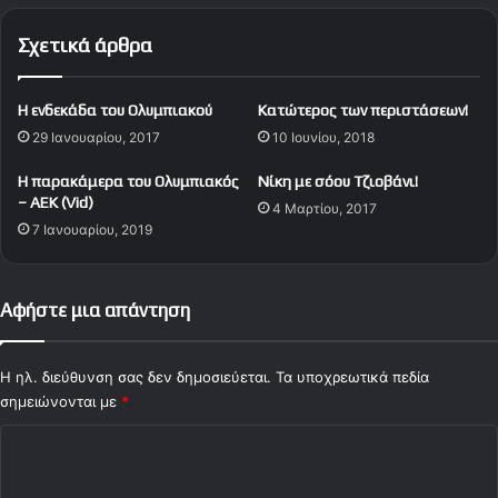
λ
Σχετικά άρθρα
ή
ν
α
Η ενδεκάδα του Ολυμπιακού
Kατώτερος των περιστάσεων!
κ
29 Ιανουαρίου, 2017
10 Ιουνίου, 2018
ά
ν
Η παρακάμερα του Ολυμπιακός
Νίκη με σόου Τζιοβάνι!
ο
– ΑΕΚ (Vid)
4 Μαρτίου, 2017
υ
7 Ιανουαρίου, 2019
ν
ζ
η
μ
Αφήστε μια απάντηση
ι
ά
σ
Η ηλ. διεύθυνση σας δεν δημοσιεύεται.
Τα υποχρεωτικά πεδία
τ
σημειώνονται με
*
ο
Σ
ν
Ο
χ
λ