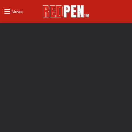
Μενού