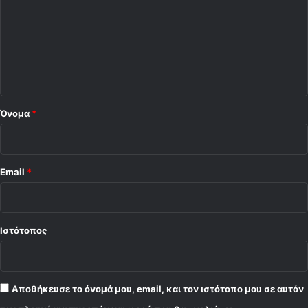
ό
υ
μ
λ
π
ι
ι
α
ο
κ
*
ό
"
Όνομα
*
Email
*
Ιστότοπος
Αποθήκευσε το όνομά μου, email, και τον ιστότοπο μου σε αυτόν