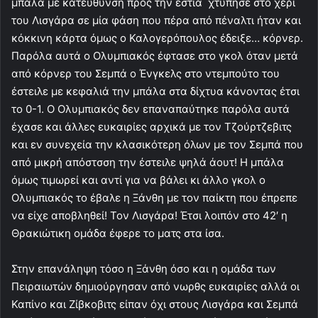
μπάλα με κατέυθυνση προς την εστία χτύπησε στο χέρι
του Λισγάρα σε μία φάση που πέρα από πέναλτι ήταν και
κόκκινη κάρτα όμως ο Καλογερόπουλος έδειξε… κόρνερ.
Παρόλα αυτά ο Ολυμπιακός έφτασε στο γκολ όταν μετά
από κόρνερ του Σεμπά ο Ένγκελς στο ντεμπούτο του
έστειλε με κεφαλιά την μπάλα στα δίχτυα κάνοντας έτσι
το 0-1. Ο Ολυμπιακός δεν επαναπαύτηκε παρόλα αυτά
έχασε και άλλες ευκαιρίες αρχικά με τον Τζούρτζεβιτς
και εν συνεχεία την κλασικότερη όλων με τον Σεμπά που
από μικρή απόστσση την έστειλε ψηλά άουτ! Η μπάλα
όμως τιμωρεί και αντί για να βάλει κι άλλο γκολ ο
Ολυμπιακός το έβαλε η Ξάνθη με τον παίκτη που έπρεπε
να είχε αποβληθεί! Τον Λισγάρα! Έτσι λοιπόν στο 42′ η
Θρακιώτικη ομάδα έφερε το ματς στα ίσα.
Στην επανάληψη τόσο η Ξάνθη όσο και η ομάδα των
Πειραιωτών δημιούργησαν από νωρθς ευκαιρίες αλλά οι
Καπίνο και Ζίβκοβιτς είπαν όχι στους Λισγάρα και Σεμπά