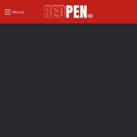
Μενού