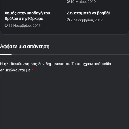
10 Μαΐου, 2019
i
d
Χαμός στην υποδοχή του
Δεν σταματά να βοηθά!
e
Θρύλου στην Κέρκυρα
2 Δεκεμβρίου, 2017
o
25 Νοεμβρίου, 2017
)
Αφήστε μια απάντηση
Η ηλ. διεύθυνση σας δεν δημοσιεύεται.
Τα υποχρεωτικά πεδία
σημειώνονται με
*
Σ
χ
ό
λ
ι
ο