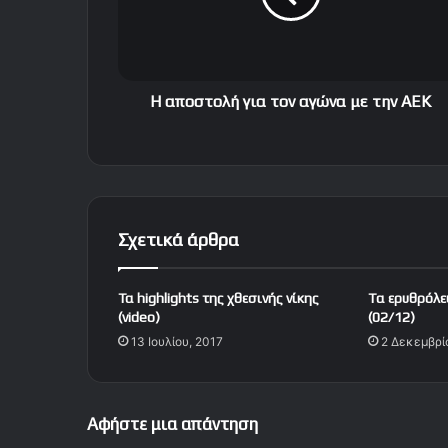
τ
ο
λ
ή
γ
Η αποστολή για τον αγώνα με την ΑΕΚ
ι
α
τ
ο
ν
α
Σχετικά άρθρα
γ
ώ
ν
Τα highlights της χθεσινής νίκης
Tα ερυθρόλ
α
(video)
(02/12)
μ
13 Ιουλίου, 2017
2 Δεκεμβρί
ε
τ
η
ν
Αφήστε μια απάντηση
Α