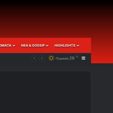
ΩΜΑΤΑ
ΝΕΑ & GOSSIP
HIGHLIGHTS
℃
29
Sidebar
Πειραιάς