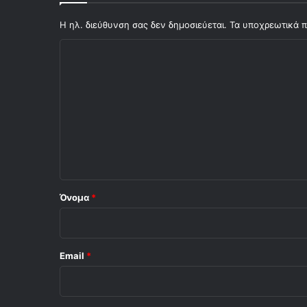
Ε
Κ
Η ηλ. διεύθυνση σας δεν δημοσιεύεται.
Τα υποχρεωτικά π
Σ
χ
ό
λ
ι
ο
*
Όνομα
*
Email
*