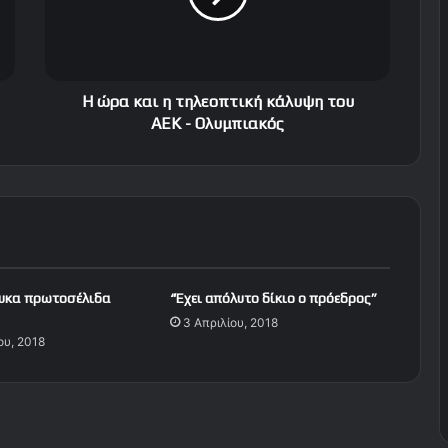
α
ι
η
τ
η
Η ώρα και η τηλεοπτική κάλυψη του
λ
ΑΕΚ - Ολυμπιακός
ε
ο
π
τ
ι
κ
ή
κ
ευκα πρωτοσέλιδα
“Έχει απόλυτο δίκιο ο πρόεδρος”
ά
3 Απριλίου, 2018
λ
ου, 2018
υ
ψ
η
τ
ο