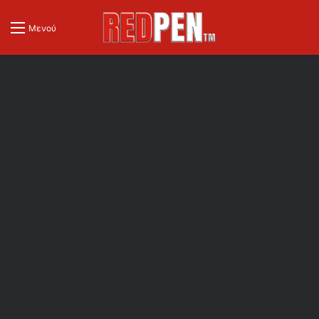
Μενού