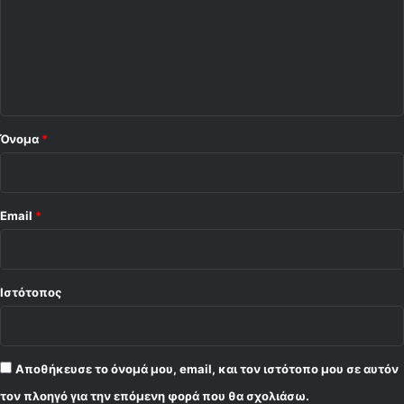
α
ι
λ
Ε
ι
μ
ο
ε
ν
*
ί
κ
Όνομα
*
ε
Email
*
Ιστότοπος
Αποθήκευσε το όνομά μου, email, και τον ιστότοπο μου σε αυτόν
τον πλοηγό για την επόμενη φορά που θα σχολιάσω.