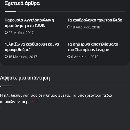
Σχετικά άρθρα
ρ
ο
τ
Παρουσία Αγγελόπουλων η
Τα ερυθρόλευκα πρωτοσέλιδα
ό
προπόνηση στο Σ.Ε.Φ.
18 Απριλίου, 2018
,
27 Μαΐου, 2017
Ν
ι
“Ελπίζω να κερδίσουμε και να
Τα σημερινά αποτελέσματα
κ
προκριθούμε”
του Champions League
ο
15 Μαρτίου, 2017
9 Απριλίου, 2019
λ
ά
ο
υ
Αφήστε μια απάντηση
,
Κ
ο
Η ηλ. διεύθυνση σας δεν δημοσιεύεται.
Τα υποχρεωτικά πεδία
ύ
σημειώνονται με
*
τ
Σ
ρ
η
χ
κ
ό