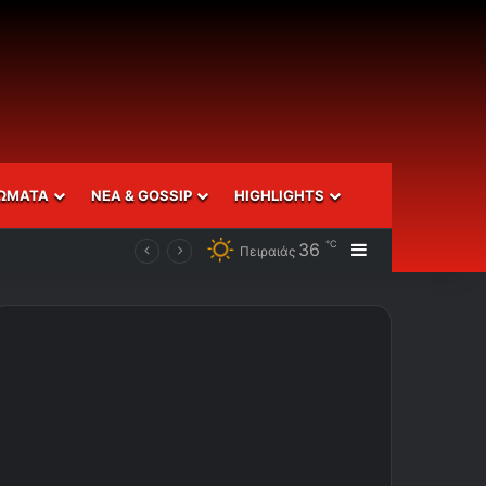
ΩΜΑΤΑ
ΝΕΑ & GOSSIP
HIGHLIGHTS
℃
36
Sidebar
Πειραιάς