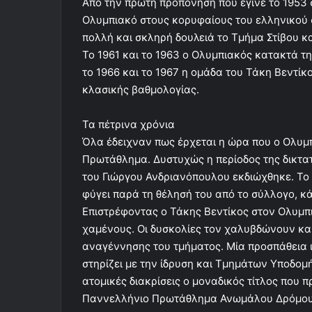
Από την πρώτη προπόνηση που έγινε το 1953 
Ολυμπιακό στους κορυφαίους του ελληνικού σ
πολλή και σκληρή δουλειά το Τμήμα Στίβου κ
Το 1961 και το 1963 ο Ολυμπιακός κατακτά τ
το 1966 και το 1967 η ομάδα του Τάκη Βεντί
κλασικής βαθμολογίας.
Τα πέτρινα χρόνια
Όλα έδειχναν πως έρχεται η ώρα που ο Ολυμ
Πρωτάθλημα. Δυστυχώς η περίοδος της δικτατο
του Γιώργου Ανδριανόπουλου εκδιώχθηκε. Το ί
φύγει παρά τη θέλησή του από το σύλλογο, κά
Επιστρέφοντας ο Τάκης Βεντίκος στον Ολυμπι
χαμένους. Οι δυσκολίες τον χαλυβδώνουν και
αναγέννησης του τμήματος. Μία προσπάθεια ι
στηρίζει με την ίδρυση και Τμημάτων Υποδομή
ατομικές διακρίσεις ο μοναδικός τίτλος που π
Παννελλήνιο Πρωτάθλημα Ανωμάλου Δρόμου 