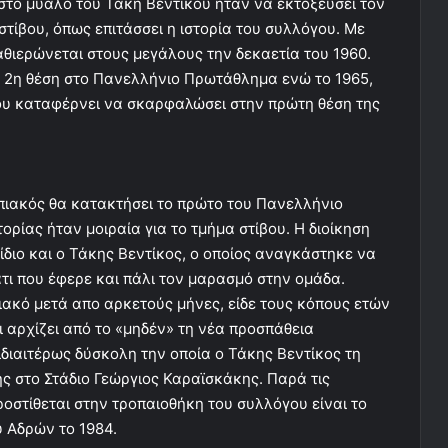
στο μυαλό του Τάκη Βεντίκου ήταν να εκτοξεύσει τον
τίβου, όπως επιτάσσει η ιστορία του συλλόγου. Με
αθιερώνεται στους μεγάλους την δεκαετία του 1960.
η 2η θέση στο Πανελλήνιο Πρωτάθλημα ενώ το 1965,
κου καταφέρνει να σκαρφαλώσει στην πρώτη θέση της
πιακός θα κατακτήσει το πρώτο του Πανελλήνιο
ρίας ήταν μοιραία για το τμήμα στίβου. Η διοίκηση
διο και ο Τάκης Βεντίκος, ο οποίος αναγκάστηκε να
τι που έφερε και πάλι τον μαρασμό στην ομάδα.
ακό μετά απο αρκετούς μήνες, είδε τους κόπους ετών
 αρχίζει από το «μηδέν» τη νέα προσπάθεια
διαιτέρως δύσκολη την οποία ο Τάκης Βεντίκος τη
ς στο Στάδιο Γεώργιος Καραϊσκάκης. Παρά τις
ροστίθεται στην τροπαιοθήκη του συλλόγου είναι το
Αδρών το 1984.