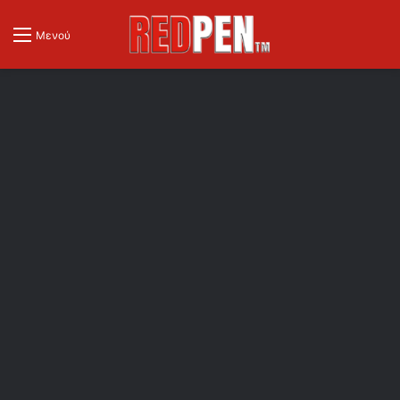
Μενού