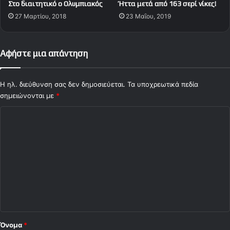
Στο διαιτητικό ο Ολυμπιακός
Ήττα μετά από 163 σερί νίκες!
π
27 Μαρτίου, 2018
23 Μαΐου, 2019
ό
ρ
τ
ι
Αφήστε μια απάντηση
ν
γ
κ
Η ηλ. διεύθυνση σας δεν δημοσιεύεται.
Τα υποχρεωτικά πεδία
σημειώνονται με
*
Σ
χ
ό
λ
ι
ο
*
Όνομα
*