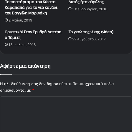
To ποστάρισμα του Κώστα
Αυτός ήταν Θρύλος
π
Καραπαπά για το νέο κανάλι
1 Φεβρουαρίου, 2018
ά
του Βαγγέλη Μαρινάκη
λ
2 Μαΐου, 2019
ι
!
Οριστικό! Στον Ερυθρό Αστέρα
Το γκολ της νίκης (video)
ο Τόμιτς
22 Αυγούστου, 2017
13 Ιουλίου, 2018
Αφήστε μια απάντηση
Η ηλ. διεύθυνση σας δεν δημοσιεύεται.
Τα υποχρεωτικά πεδία
σημειώνονται με
*
Σ
χ
ό
λ