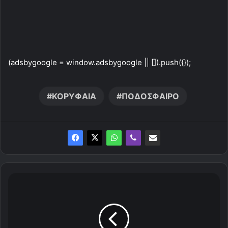
(adsbygoogle = window.adsbygoogle || []).push({});
ΚΟΡΥΦΑΙΑ
ΠΟΔΟΣΦΑΙΡΟ
Η
α
π
ο
σ