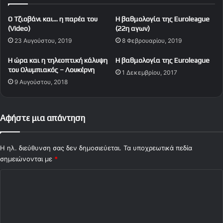
λ
χ
α
ο
O Tζιοβάνι και… η παρέα του
Η βαθμολογία της Euroleague
τ
υ
(Video)
(22η αγων)
α
ν
23 Αυγούστου, 2019
8 Φεβρουαρίου, 2019
ν
σ
ι
τ
Η ώρα και η τηλεοπτική κάλυψη
Η βαθμολογία της Euroleague
ά
α
του Ολυμπιακός – Λουκέρνη
1 Δεκεμβρίου, 2017
μ
9 Αυγούστου, 2018
α
τ
ή
σ
Αφήστε μια απάντηση
ε
ι
,
Η ηλ. διεύθυνση σας δεν δημοσιεύεται.
Τα υποχρεωτικά πεδία
α
σημειώνονται με
*
υ
Σ
τ
ό
χ
ς
ό
σ
υ
λ