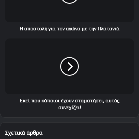
τ
ο
λ
ή
γ
Η αποστολή για τον αγώνα με την Πλατανιά
ι
α
Ε
τ
κ
ο
ε
ν
ί
α
π
γ
ο
ώ
υ
ν
κ
α
ά
μ
π
Εκεί που κάποιοι έχουν σταματήσει, αυτός
ε
ο
συνεχίζει!
τ
ι
η
ο
ν
ι
Σχετικά άρθρα
Π
έ