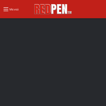
Μενού