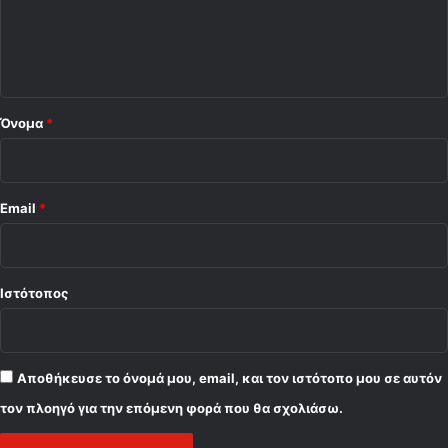
ν
ι
ε
ο
χ
ί
*
ζ
ε
Όνομα
*
ι
!
Email
*
Ιστότοπος
Αποθήκευσε το όνομά μου, email, και τον ιστότοπο μου σε αυτόν
τον πλοηγό για την επόμενη φορά που θα σχολιάσω.