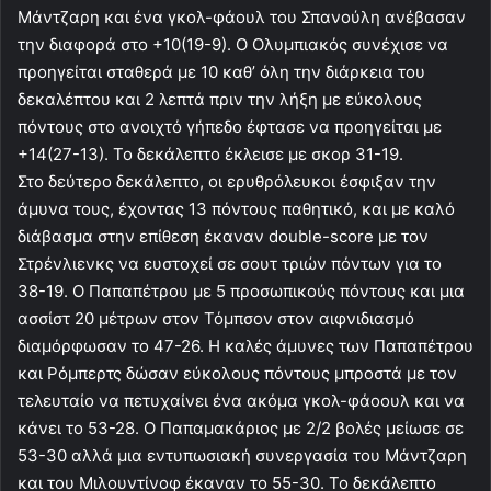
Μάντζαρη και ένα γκολ-φάουλ του Σπανούλη ανέβασαν
την διαφορά στο +10(19-9). Ο Ολυμπιακός συνέχισε να
προηγείται σταθερά με 10 καθ’ όλη την διάρκεια του
δεκαλέπτου και 2 λεπτά πριν την λήξη με εύκολους
πόντους στο ανοιχτό γήπεδο έφτασε να προηγείται με
+14(27-13). Το δεκάλεπτο έκλεισε με σκορ 31-19.
Στο δεύτερο δεκάλεπτο, οι ερυθρόλευκοι έσφιξαν την
άμυνα τους, έχοντας 13 πόντους παθητικό, και με καλό
διάβασμα στην επίθεση έκαναν double-score με τον
Στρένλιενκς να ευστοχεί σε σουτ τριών πόντων για το
38-19. Ο Παπαπέτρου με 5 προσωπικούς πόντους και μια
ασσίστ 20 μέτρων στον Τόμπσον στον αιφνιδιασμό
διαμόρφωσαν το 47-26. Η καλές άμυνες των Παπαπέτρου
και Ρόμπερτς δώσαν εύκολους πόντους μπροστά με τον
τελευταίο να πετυχαίνει ένα ακόμα γκολ-φάοουλ και να
κάνει το 53-28. Ο Παπαμακάριος με 2/2 βολές μείωσε σε
53-30 αλλά μια εντυπωσιακή συνεργασία του Μάντζαρη
και του Μιλουντίνοφ έκαναν το 55-30. Το δεκάλεπτο