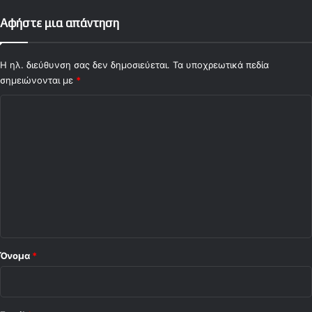
!
Αφήστε μια απάντηση
Η ηλ. διεύθυνση σας δεν δημοσιεύεται.
Τα υποχρεωτικά πεδία
σημειώνονται με
*
Σ
χ
ό
λ
ι
ο
*
Όνομα
*