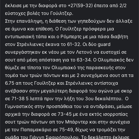
έκλεισε με την διαφορά στο +27(59-32) έπειτα από 2/2
εύστοχες βολές του Γούιλτζερ.
Στην επανάληψη, η διάθεση των γηπεδούχων δεν άλλαξε
σε άμυνα και επίθεση. Ο Γουίλτζερ πρόσφερα μια
εντυπωσιακή τάπα και ο Ρόμπερτς με μια πάσα διαβήτη
στον Στρένλιενκς έκανα το 61-32. Οι δύο guard
συνεργάστηκαν εκ νέου με τον Λετονό να ευστοχεί σε
σουτ από μέση απόσταση για το 63-34. Ο Ολυμπιακός δεν
θύμιζε σε τίποτα τον Ολυμπιακό της παρασκευής στον
τομέα των τριών πόντων και με 2 συνεχόμενα σουτ απ τα
6.75 απ τους Γουίλτζερ και Στρένλιενκς αντίστοιχα
ανέβασαν στην μεγαλύτερη διαφορά του αγώνα με σκορ
σε 71-38 5 λεπτά πριν την λήξη του 3ου δεκαλέπτου. Ο
Γυμναστικός στην προσπάθεια του να αντιδράσει, μείωσε
αρχικά την διαφορά σε 73-45 με ένα εκτός ισορροπίας
σουτ τριών πόντων απ τον Μπάρντερ και στην συνέχεια
με τον Παπαμακάριο σε 75-49, δίχως να τρομάζει την
ομάδα του Γιάννη Σφαιρόπουλου. Το δεκάλεπτο έκλεισε