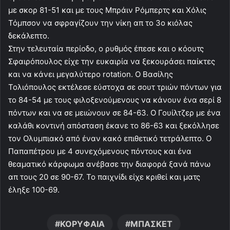
με σκορ 81-51 και με τους Μπράιν Ρόμπερτς και Χόλις
Τόμπσον να σφραγίζουν την νίκη απ το 3ο κιόλας
δεκάλεπτο.
Στην τελευταία περίοδο, ο ρυθμός έπεσε και ο κόουτς
Σφαιρόπουλος είχε την ευκαιρία να ξεκουράσει παίκτες
και να κάνει μεγαλύτερο rotation. Ο Βασίλης
Τολιόπουλος εκτέλεσε εύστοχα σε σουτ τριών πόντων για
το 84-54 με τους φιλοξενούμενους να κάνουν ένα σερί 8
πόντων και να σε μειώνουν σε 84-63. Ο Γουίλτζερ με ένα
καλάθι κοντινή απόσταση έκανε το 86-63 και ξεκόλλησε
τον Ολυμπιακό από έναν κακό επιθετικό τετράλεπτο. Ο
Παπαπέτρου με 4 συνεχόμενους πόντους και ένα
θεαματικό κάρφωμα ανέβασε την διαφορά ξανά πάνω
απ τους 20 σε 90-67. Το παιχνίδι είχε κριθεί και ματς
έληξε 100-69.
ΚΟΡΥΦΑΙΑ
ΜΠΑΣΚΕΤ