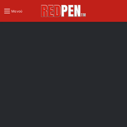
Μενού