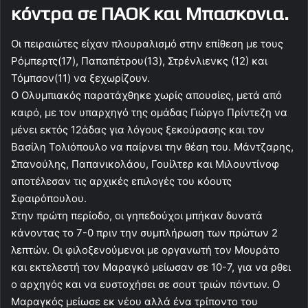
κόντρα σε ΠΑΟΚ και Μπασκονια.
Οι πειραιώτες είχαν πλουραλισμό στην επίθεση με τους
Ρόμπερτς(17), Παπαπέτρου(13), Στρένλιενκς (12) και
Τόμπσον(11) να ξεχωρίζουν.
Ο Ολυμπιακός παρατάχθηκε χωρίς απουσίες, μετά από
καιρό, με τον υπαρχηγό της ομάδας Γιώργο Πρίντεζη να
μένει εκτός 12άδας για λόγους ξεκούρασης και τον
Βασίλη Τολιόπουλο να παίρνει την θέση του. Μάντζαρης,
Σπανούλης, Παπανικολάου, Γουίλτερ και Μιλουντίνοφ
αποτέλεσαν τις αρχικές επιλογές του κόουτς
Σφαιρόπουλου.
Στην πρώτη περίοδο, οι γηπεδούχοι μπήκαν δυνατά
κάνοντας το 7-0 πριν την συμπλήρωση των πρώτων 2
λεπτών. Οι φιλοξενούμενοι με οργανωτή τον Μουράτο
και εκτελεστή τον Μαραγκό μείωσαν σε 10-7, για να ρθει
ο αρχηγός και να ευστοχήσει σε σουτ τριών πόντων. Ο
Μαραγκός μείωσε εκ νέου αλλά ένα τρίποντο του