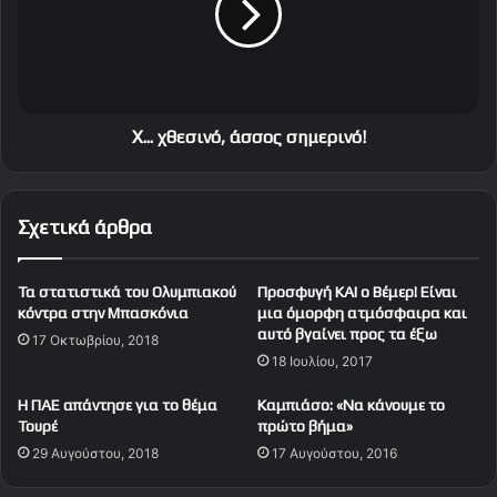
δ
χ
ό
θ
θ
ε
η
σ
κ
ι
ε
ν
Χ... χθεσινό, άσσος σημερινό!
(
ό
v
,
i
ά
Σχετικά άρθρα
d
σ
e
σ
o
ο
Τα στατιστικά του Ολυμπιακού
Προσφυγή ΚΑΙ ο Βέμερ! Είναι
)
ς
κόντρα στην Μπασκόνια
μια όμορφη ατμόσφαιρα και
σ
αυτό βγαίνει προς τα έξω
17 Οκτωβρίου, 2018
η
18 Ιουλίου, 2017
μ
ε
H ΠAE απάντησε για το θέμα
Καμπιάσο: «Να κάνουμε το
ρ
Τουρέ
πρώτο βήμα»
ι
29 Αυγούστου, 2018
17 Αυγούστου, 2016
ν
ό