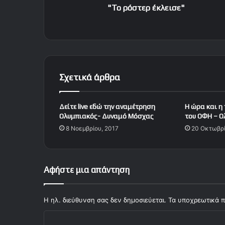
έ
"Το ρόστερ έκλεισε"
κ
λ
ε
ι
σ
ε
Σχετικά άρθρα
"
Δείτε live εδώ την αναμέτρηση
Η ώρα και η
Ολυμπιακός- Δυναμό Μόσχας
του ΟΦΗ – Ο
8 Νοεμβρίου, 2017
20 Οκτωβρί
Αφήστε μια απάντηση
Η ηλ. διεύθυνση σας δεν δημοσιεύεται.
Τα υποχρεωτικά π
Σ