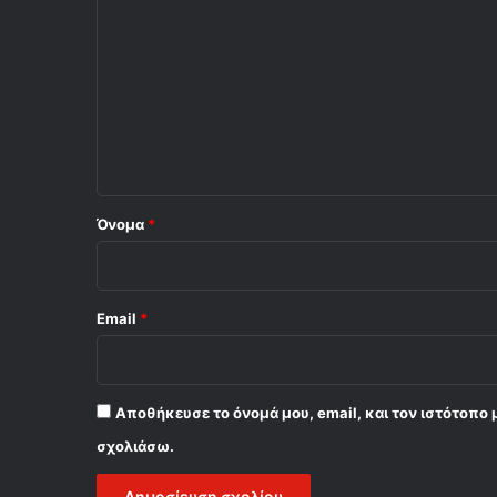
χ
ό
λ
ι
ο
*
Όνομα
*
Email
*
Αποθήκευσε το όνομά μου, email, και τον ιστότοπο 
σχολιάσω.