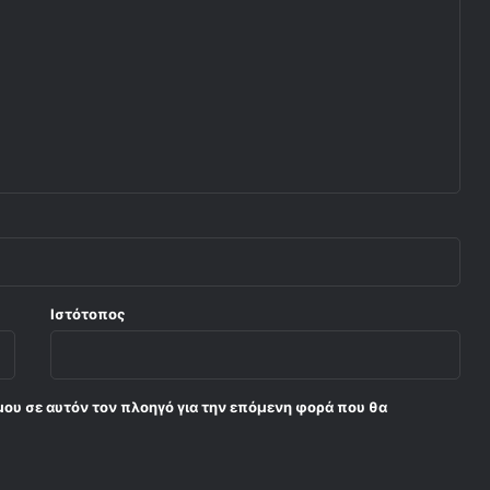
τ
ο
ν
Θ
ρ
ύ
λ
ο
Ιστότοπος
μου σε αυτόν τον πλοηγό για την επόμενη φορά που θα