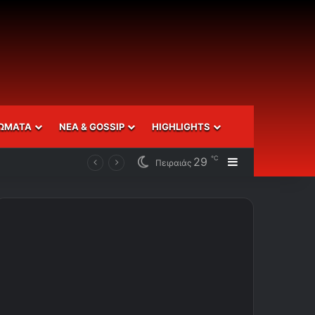
ΩΜΑΤΑ
ΝΕΑ & GOSSIP
HIGHLIGHTS
℃
29
Sidebar
Πειραιάς