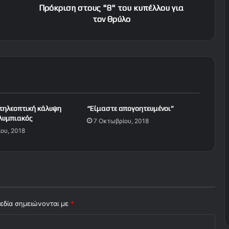
τ
Πρόκριση στους "8" του κυπέλλου για
ο
τον Θρύλο
υ
ς
"
8
"
τ
ο
υ
 τηλεοπτική κάλυψη
“Είμαστε απογοητευμένοι”
κ
λυμπιακός
7 Οκτωβρίου, 2018
υ
ου, 2018
π
έ
λ
λ
ο
υ
γ
εδία σημειώνονται με
*
ι
α