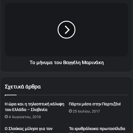
ε
Τ
σ
ο
ι
μ
ν
ή
ή
ν
π
υ
ρ
μ
ο
α
π
τ
ό
ο
Το μήνυμα του Βαγγέλη Μαρινάκη
ν
υ
η
Β
σ
α
Σχετικά άρθρα
η
γ
γ
έ
Η ώρα και η τηλεοπτική κάλυψη
Πάρτυ μέσα στην Παρτιζάν!
λ
του Ελλάδα – Σλοβενία
25 Ιουλίου, 2017
η
4 Αυγούστου, 2019
Μ
α
Ο Σλούκας μίλησε για τον
Τα ερυθρόλευκα πρωτοσέλιδα
ρ