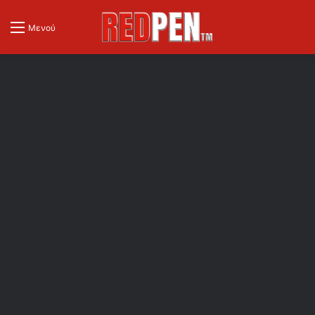
Μενού