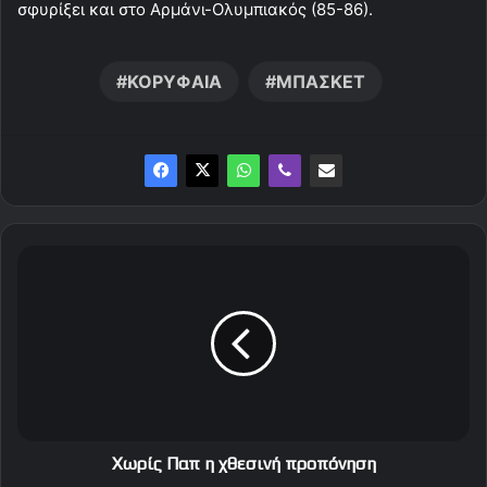
σφυρίξει και στο Αρμάνι-Ολυμπιακός (85-86).
ΚΟΡΥΦΑΙΑ
ΜΠΑΣΚΕΤ
Χ
ω
ρ
ί
ς
Π
α
π
η
χ
Χωρίς Παπ η χθεσινή προπόνηση
θ