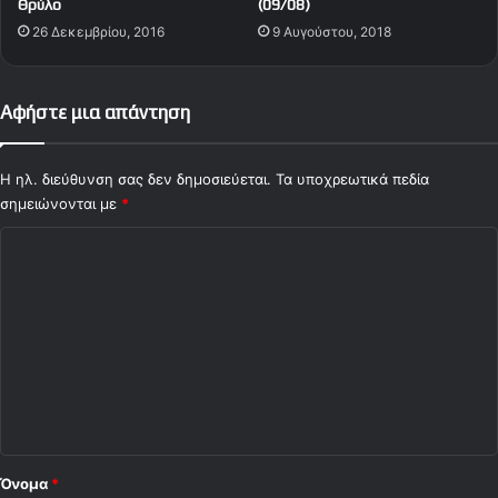
Θρύλο
(09/08)
ι
26 Δεκεμβρίου, 2016
9 Αυγούστου, 2018
ν
ά
κ
η
Αφήστε μια απάντηση
Η ηλ. διεύθυνση σας δεν δημοσιεύεται.
Τα υποχρεωτικά πεδία
σημειώνονται με
*
Σ
χ
ό
λ
ι
ο
*
Όνομα
*