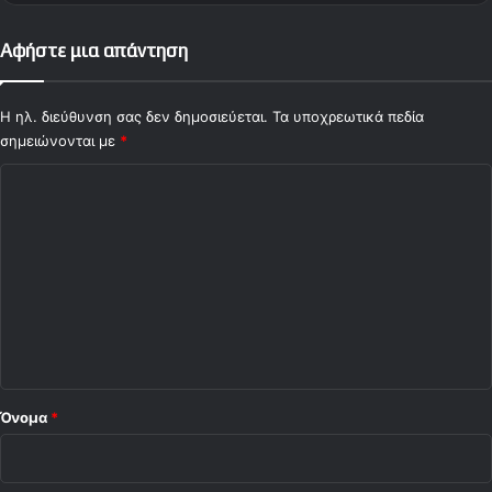
e
(
2
Αφήστε μια απάντηση
3
α
γ
Η ηλ. διεύθυνση σας δεν δημοσιεύεται.
Τα υποχρεωτικά πεδία
ω
σημειώνονται με
*
ν
Σ
.
)
χ
ό
λ
ι
ο
*
Όνομα
*