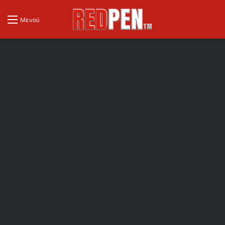
Μενού