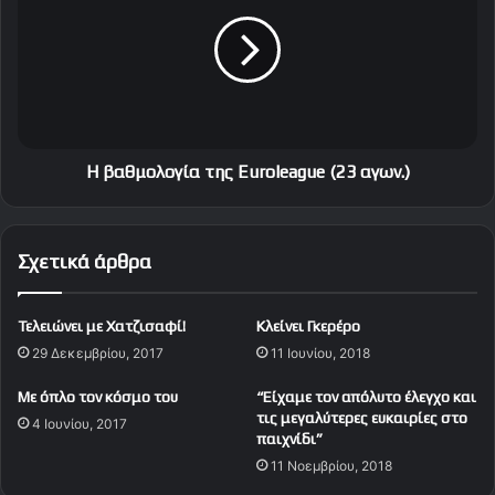
ώ
α
.
θ
.
μ
"
ο
λ
ο
γ
ί
H βαθμολογία της Euroleague (23 αγων.)
α
τ
η
Σχετικά άρθρα
ς
E
u
Τελειώνει με Χατζισαφί!
Κλείνει Γκερέρο
r
29 Δεκεμβρίου, 2017
11 Ιουνίου, 2018
o
l
Με όπλο τον κόσμο του
“Είχαμε τον απόλυτο έλεγχο και
e
τις μεγαλύτερες ευκαιρίες στο
4 Ιουνίου, 2017
a
παιχνίδι”
g
11 Νοεμβρίου, 2018
u