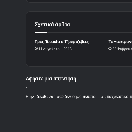
υ
μ
π
ι
Σχετικά άρθρα
α
κ
ό
Προς Τουρκία ο Τζούρτζεβιτς
Tο ντοκιμαν
ν
11 Αυγούστου, 2018
22 Φεβρουα
α
κ
ε
ρ
δ
Αφήστε μια απάντηση
ί
ζ
ε
Η ηλ. διεύθυνση σας δεν δημοσιεύεται.
Τα υποχρεωτικά π
ι
Σ
κ
α
χ
ι
ό
έ
φ