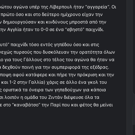
ρώτου αγώνα υπέρ της Λίβερπουλ ήταν “αγγαρεία”. Οι
 πρώτο όσο και στο δεύτερο ημίχρονο είχαν την
ν δημιουργούσαν και κινδύνους μπροστά από την
ν Αγγλία ήταν το 0-0 σε ένα “σβηστό” παιχνίδι.
τό” παιχνίδι τόσο εντός γηπέδου όσο και στις
υνεχώς πυρσούς που δυσκόλευαν την ορατότητα όλων
 για τους Γάλλους στο τέλος του αγώνα θα ήταν να
α δεχθούν ποινή για την συμπεριφορά της εξέδρας.
άποψη αφού κατάφερε και πήρε την πρόκριση και την
 και 1-2 στην Γαλλία) χάρις σε άλλο ένα γκολ του
ς οριστικά τα όνειρα των γηπεδούχων για κάποια
σι λοιπόν η ομάδα του Ζιντάν διέψευσε όλα τα
ε στο “καναβάτσο” την Παρί που και φέτος θα μείνει