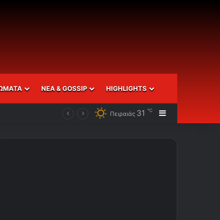
ΩΜΑΤΑ
ΝΕΑ & GOSSIP
HIGHLIGHTS
℃
31
Sidebar
Πειραιάς