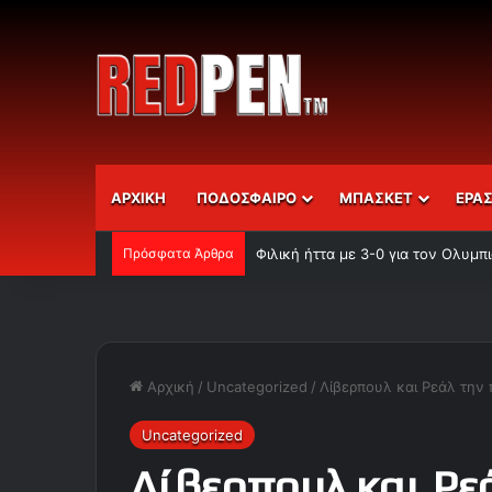
ΑΡΧΙΚΗ
ΠΟΔΟΣΦΑΙΡΟ
ΜΠΑΣΚΕΤ
ΕΡΑ
Πρόσφατα Άρθρα
Φιλική ήττα με 3-0 για τον Ολυμ
Αρχική
/
Uncategorized
/
Λίβερπουλ και Ρεάλ την 
Uncategorized
Λίβερπουλ και Ρε