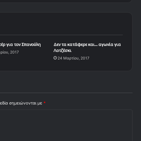
α
π
ρ
ω
τ
ο
σ
τέρ για τον Σπανούλη
Δεν τα κατάφερε και… αγωνία για
έ
Λοτζέσκι
ρίου, 2017
λ
24 Μαρτίου, 2017
ι
δ
α
(
0
7
/
εδία σημειώνονται με
*
0
3
)