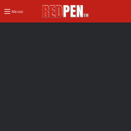
Μενού