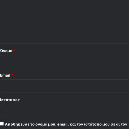
ό
ό
(
v
λ
i
ι
d
ο
e
o
*
)
Όνομα
*
Email
*
Ιστότοπος
Αποθήκευσε το όνομά μου, email, και τον ιστότοπο μου σε αυτόν