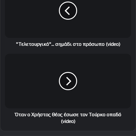
λ
ε
τ
ο
υ
ρ
γ
"Τελετουργικό"... σημάδι στο πρόσωπο (video)
ι
κ
Ό
ό
τ
"
α
.
ν
.
ο
.
Χ
σ
ρ
η
ή
μ
σ
ά
τ
Όταν ο Χρήστος Θέος έσωσε τον Τούρκο οπαδό
δ
ο
(video)
ι
ς
σ
Θ