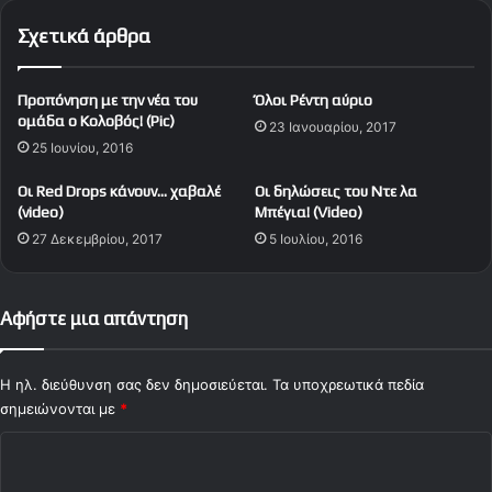
τ
έ
Σχετικά άρθρα
ο
ο
π
ς
ρ
έ
Προπόνηση με την νέα του
Όλοι Ρέντη αύριο
ό
σ
ομάδα ο Κολοβός! (Pic)
σ
23 Ιανουαρίου, 2017
ω
25 Ιουνίου, 2016
ω
σ
π
ε
Οι Red Drops κάνουν… χαβαλέ
Οι δηλώσεις του Ντε λα
ο
τ
(video)
Μπέγια! (Video)
(
ο
27 Δεκεμβρίου, 2017
5 Ιουλίου, 2016
v
ν
i
Τ
d
ο
e
ύ
Αφήστε μια απάντηση
o
ρ
)
κ
ο
Η ηλ. διεύθυνση σας δεν δημοσιεύεται.
Τα υποχρεωτικά πεδία
ο
σημειώνονται με
*
π
Σ
α
δ
χ