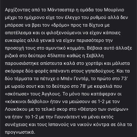
Αρχίζοντας από το Μάντσεστερ η ομάδα του Μουρίνιο
μέχρι το ημίχρονο είχε τον έλεγχο του ρυθμού αλλά δεν
μπόρεσε να βρει τον «δρόμο» προς τα δίχτυα με
αποτέλεσμα και οι φιλοξενούμενοι να είχαν κάποιες
ευκαιρίες αλλά γενικά να είχαν περισσότερο την
προσοχή τους στο αμυντικό κομμάτι. Βέβαια αυτό άλλαξε
ριζικά στο δεύτερο 45λεπτο καθώς η Σεβίλλη
παρουσιάστηκε απίστευτα καλά στο χορτάρι και μάλιστα
σκόραρε δύο φορές απέναντι στους γηπεδούχους. Και τα
δύο τέρματα τα πέτυχε ο Μπέν Γεντέρ, το πρώτο στο 73’
με ωραίο σουτ και το δεύτερο στο 78’ με κεφαλιά που
«σκότωσε» τους Άγγλους. Το μόνο που κατάφεραν οι
«κόκκινοι διάβολοι» ήταν να μειώσουν σε 1-2 με τον
Λουκάκου με το τελικό σκορ στο «Θέατρο των ονείρων»
να ήταν το 1-2 με την Γιουνάιτεντ να μένει εκτός
συνέχειας και τους Ισπανούς να νικούν κόντρα σε όλα τα
προγνωστικά.