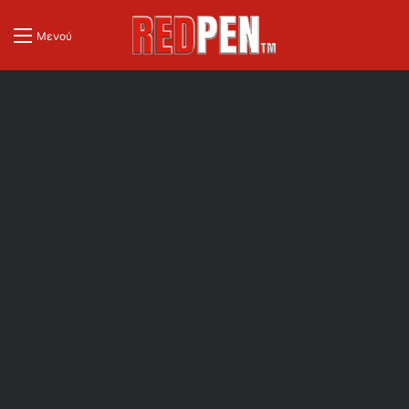
Μενού