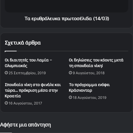
ό
λ
ε
Τα ερυθρόλευκα πρωτοσέλιδα (14/03)
υ
κ
α
Σχετικά άρθρα
π
ρ
ω
Οι διαιτητές του Λαμία –
Οι δηλώσεις του κόουτς μετά
τ
Ολυμπιακός
τη σπουδαία νίκη!
ο
25 Σεπτεμβρίου, 2019
9 Αυγούστου, 2018
σ
έ
Σπουδαία νίκη στο φινάλε και
To πρόγραμμα ενόψει
λ
τώρα… πρόκριση μέσα στην
Κράσνονταρ
ι
Κροατία
18 Αυγούστου, 2019
δ
16 Αυγούστου, 2017
α
(
1
Αφήστε μια απάντηση
4
/