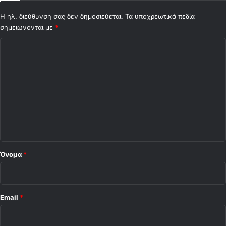
0
Η ηλ. διεύθυνση σας δεν δημοσιεύεται.
Τα υποχρεωτικά πεδία
3
σημειώνονται με
)
*
Σ
χ
ό
λ
ι
ο
*
Όνομα
*
Email
*