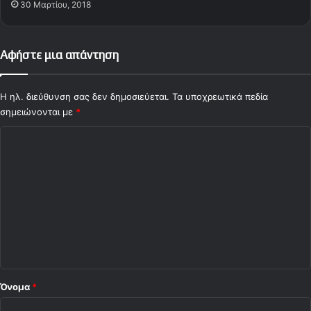
30 Μαρτίου, 2018
μ
π
ι
Αφήστε μια απάντηση
α
κ
ό
Η ηλ. διεύθυνση σας δεν δημοσιεύεται.
Τα υποχρεωτικά πεδία
ς
σημειώνονται με
*
-
Π
Σ
Α
Ο
χ
Κ
ό
λ
ι
ο
*
Όνομα
*