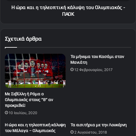
φ
τ
ο
η
Η ώρα και η τηλεοπτική κάλυψη του Ολυμπιακός -
υ
λ
ΠΑΟΚ
μ
ε
ε
ο
ι
π
Σχετικά άρθρα
σ
τ
τ
ι
ο
κ
Το μήνυμα του Κασάμι στον
ρ
ή
Μανιάτη
ί
κ
12 Φεβρουαρίου, 2017
α
ά
"
λ
υ
ψ
Με Σεβίλλη ή Ρόμα ο
η
Ολυμπιακός στους ”8” αν
τ
προκριθεί!
ο
10 Ιουλίου, 2020
υ
Ο
H ώρα και η τηλεοπτική κάλυψη
Τα εισιτήρια με την Λουκέρνη
λ
του Μάλαγα – Ολυμπιακός
2 Αυγούστου, 2018
υ