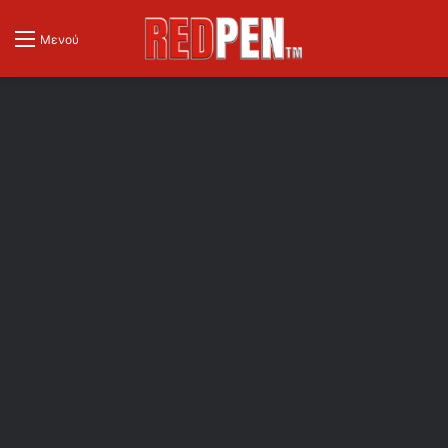
Μενού