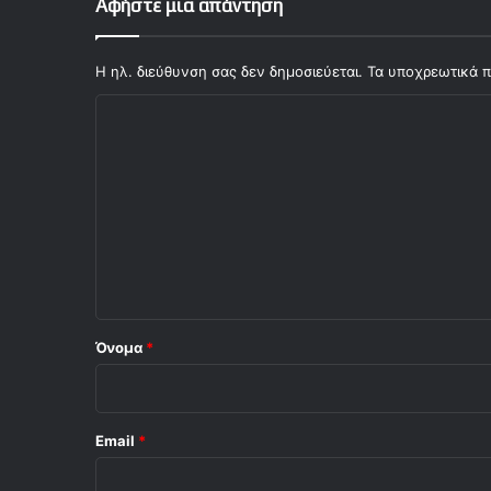
Αφήστε μια απάντηση
χ
ί
α
Η ηλ. διεύθυνση σας δεν δημοσιεύεται.
Τα υποχρεωτικά π
τ
Σ
ο
υ
χ
Β
ό
α
λ
λ
β
ι
έ
ρ
ο
δ
*
ε
!
Όνομα
*
Email
*