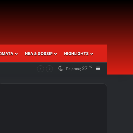
ΩΜΑΤΑ
ΝΕΑ & GOSSIP
HIGHLIGHTS
℃
27
Sidebar
Πειραιάς