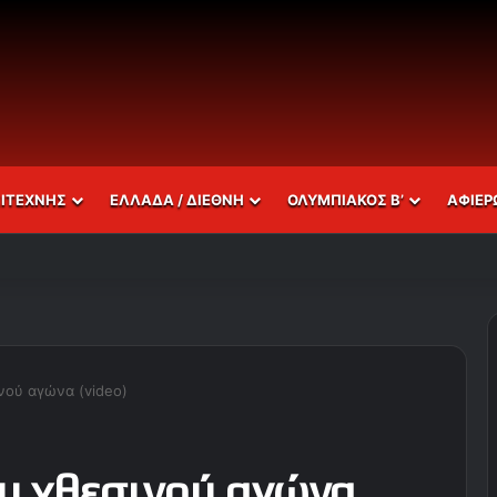
ΣΙΤΕΧΝΗΣ
ΕΛΛΑΔΑ / ΔΙΕΘΝΗ
ΟΛΥΜΠΙΑΚΟΣ Β’
ΑΦΙΕΡ
νού αγώνα (video)
υ χθεσινού αγώνα