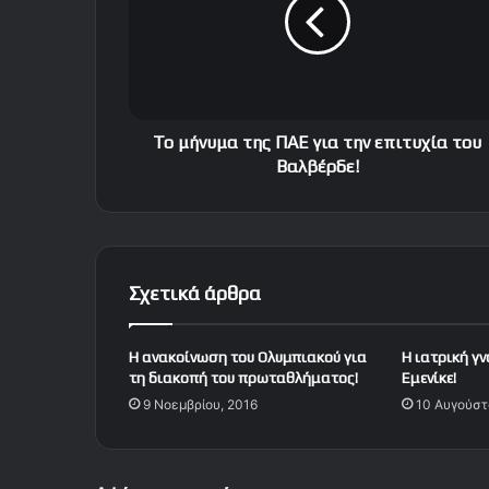
ή
ν
υ
μ
α
τ
η
Το μήνυμα της ΠΑΕ για την επιτυχία του
ς
Βαλβέρδε!
Π
Α
Ε
γ
ι
Σχετικά άρθρα
α
τ
η
Η ανακοίνωση του Ολυμπιακού για
Η ιατρική γ
ν
τη διακοπή του πρωταθλήματος!
Εμενίκε!
ε
9 Νοεμβρίου, 2016
10 Αυγούστ
π
ι
τ
υ