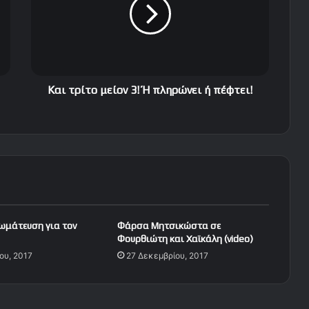
τ
ρ
ί
τ
ο
μ
ε
Και τρίτο μείον 3! Ή πληρώνει ή πέφτει!
ί
ο
ν
3
!
Ή
π
λ
η
νωμάτευση για τον
Φάρσα Μητσικώστα σε
ρ
Φουρθιώτη και Χαϊκάλη (video)
ώ
ου, 2017
27 Δεκεμβρίου, 2017
ν
ε
ι
ή