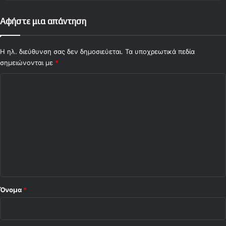
2
Αφήστε μια απάντηση
0
/
0
Η ηλ. διεύθυνση σας δεν δημοσιεύεται.
Τα υποχρεωτικά πεδία
4
σημειώνονται με
)
*
Σ
χ
ό
λ
ι
ο
*
Όνομα
*