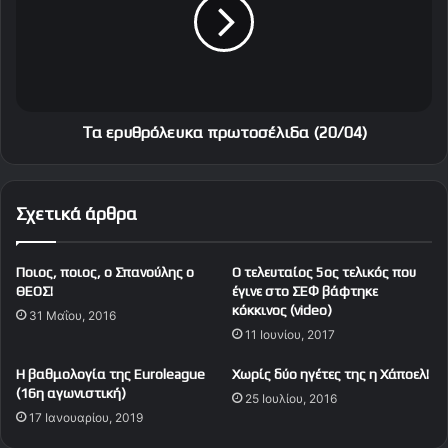
μ
ρ
α
υ
τ
θ
ς
ρ
κ
ό
α
λ
ι
ε
Τα ερυθρόλευκα πρωτοσέλιδα (20/04)
μ
υ
ά
κ
λ
α
Σχετικά άρθρα
λ
π
ο
ρ
ν
ω
Ποιος, ποιος, ο Σπανούλης ο
Ο τελευταίος 5ος τελικός που
ό
τ
ΘΕΟΣ!
έγινε στο ΣΕΦ βάφτηκε
χ
ο
κόκκινος (video)
31 Μαΐου, 2016
ι
σ
11 Ιουνίου, 2017
μ
έ
ό
λ
Η βαθμολογία της Euroleague
Χωρίς δύο ηγέτες της η Χάποελ!
ν
ι
(16η αγωνιστική)
25 Ιουλίου, 2016
ο
δ
17 Ιανουαρίου, 2019
!
α
(