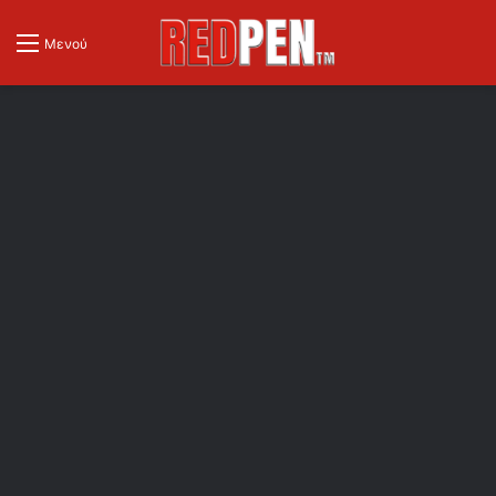
Μενού