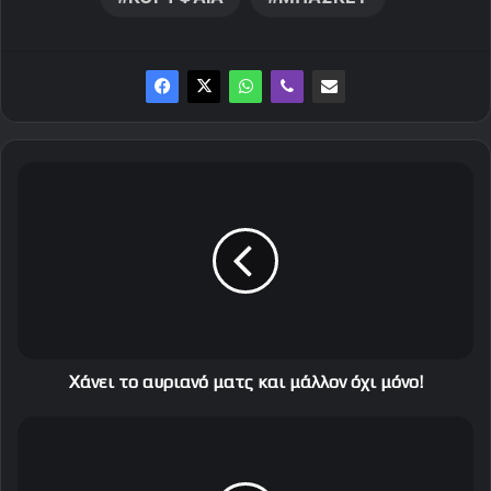
Χ
ά
ν
ε
ι
τ
ο
α
υ
ρ
Χάνει το αυριανό ματς και μάλλον όχι μόνο!
ι
α
Τ
ν
α
ό
ε