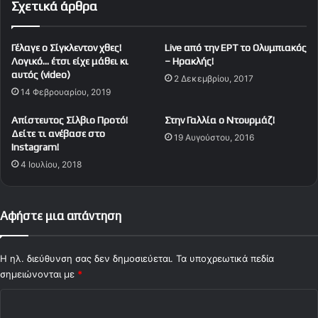
Σχετικά άρθρα
1
α
1
ι
/
ζ
Γέλαγε ο Σίγκλεντον χθες!
Live από την ΕΡΤ το Ολυμπιακός
0
ε
Λογικό… έτσι είχε μάθει κι
– Ηρακλής!
4
σ
αυτός (video)
2 Δεκεμβρίου, 2017
)
τ
14 Φεβρουαρίου, 2019
ο
σ
Απίστευτος Σίλβιο Προτό!
Στην Γαλλία ο Ντουρμάζ!
χ
Δείτε τι ανέβασε στο
19 Αυγούστου, 2016
ο
Instagram!
λ
4 Ιουλίου, 2018
ί
κ
ο
Αφήστε μια απάντηση
π
ρ
ω
Η ηλ. διεύθυνση σας δεν δημοσιεύεται.
Τα υποχρεωτικά πεδία
τ
σημειώνονται με
*
ά
θ
Σ
λ