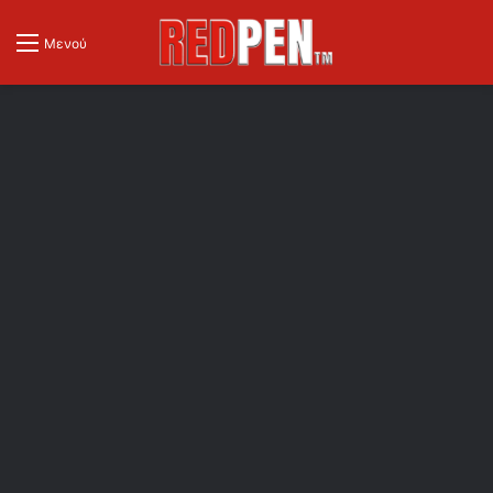
Μενού