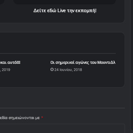
L
i
Δείτε εδώ Live την εκπομπή!
v
e
τ
η
ν
ε
κ
π
αι αυτό!!!!
Οι σημερινοί αγώνες του Μουντιάλ
ο
, 2019
24 Ιουνίου, 2018
μ
π
ή
!
εδία σημειώνονται με
*