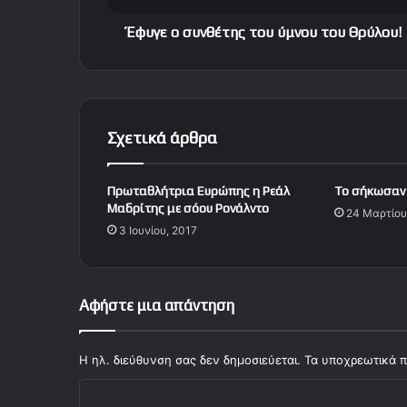
ν
θ
Έφυγε ο συνθέτης του ύμνου του Θρύλου!
έ
τ
η
ς
τ
Σχετικά άρθρα
ο
υ
ύ
Πρωταθλήτρια Ευρώπης η Ρεάλ
To σήκωσαν κ
μ
Μαδρίτης με σόου Ρονάλντο
24 Μαρτίου
ν
3 Ιουνίου, 2017
ο
υ
τ
ο
Αφήστε μια απάντηση
υ
Θ
ρ
Η ηλ. διεύθυνση σας δεν δημοσιεύεται.
Τα υποχρεωτικά π
ύ
Σ
λ