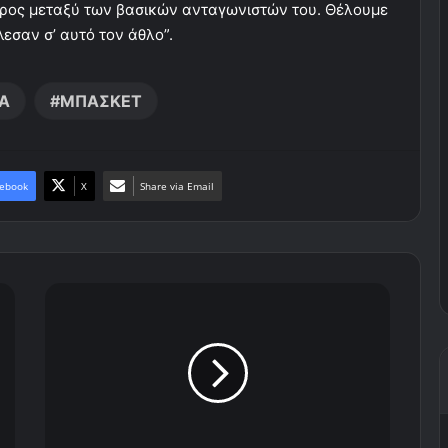
ερος μεταξύ των βασικών ανταγωνιστών του. Θέλουμε
εσαν σ’ αυτό τον άθλο”.
Α
ΜΠΑΣΚΕΤ
ebook
X
Share via Email
Δ
ε
ί
τ
ε
ε
δ
ώ