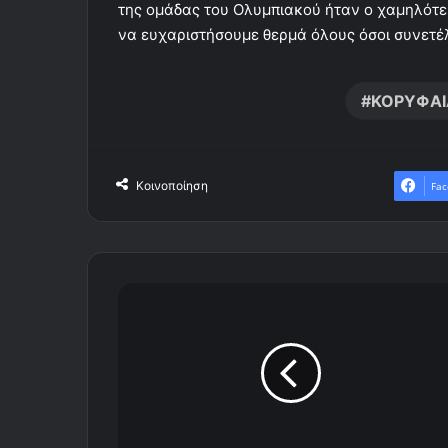
της ομάδας του Ολυμπιακού ήταν ο χαμηλότ
να ευχαριστήσουμε θερμά όλους όσοι συνετέλ
ΚΟΡΥΦΑΙ
Κοινοποίηση
Fac
Έ
φ
υ
γ
ε
ο
σ
υ