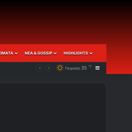
ΩΜΑΤΑ
ΝΕΑ & GOSSIP
HIGHLIGHTS
℃
35
Sidebar
Πειραιάς