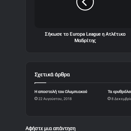
σ
ε
τ
ο
E
u
Σήκωσε το Europa League η Aτλέτικο
r
Mαδρίτης
o
p
a
L
e
Σχετικά άρθρα
a
g
u
Η αποστολή του Ολυμπιακού
Τα ερυθρόλ
e
22 Αυγούστου, 2018
8 Δεκεμβρί
η
A
τ
λ
έ
Αφήστε μια απάντηση