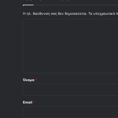
τ
ι
κ
Η ηλ. διεύθυνση σας δεν δημοσιεύεται.
Τα υποχρεωτικά π
ο
Σ
M
α
χ
δ
ό
ρ
ί
λ
τ
ι
η
ς
ο
*
Όνομα
*
Email
*