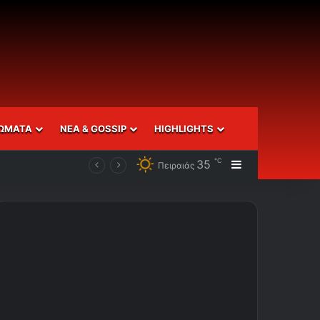
ΩΜΑΤΑ
ΝΕΑ & GOSSIP
HIGHLIGHTS
℃
35
Sidebar
Πειραιάς