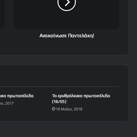
o
ί
ν
ω
σ
ε
Aνακoίνωσε Παντελάκη!
Π
α
ν
τ
ε
λ
ά
κ
η
ευκα πρωτοσέλιδα
Τα ερυθρόλευκα πρωτοσέλιδα
!
(16/05)
ου, 2017
16 Μαΐου, 2018