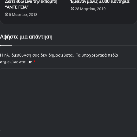
Δείτε εδώ Live την εκπομπή
Έμειναν μόλις 3.000 εισιτήρια!
η
ι
“ΑΝΤΕ ΓΕΙΑ”
28 Μαρτίου, 2019
τ
κ
5 Μαρτίου, 2018
έ
ύ
ς
ρ
ζ
ι
η
ε
Αφήστε μια απάντηση
τ
Κ
ά
ώ
ο
Η ηλ. διεύθυνση σας δεν δημοσιεύεται.
Τα υποχρεωτικά πεδία
σ
Ο
τ
σημειώνονται με
*
λ
α
Σ
υ
!
μ
χ
π
ό
ι
α
λ
κ
ι
ό
ο
ς
*