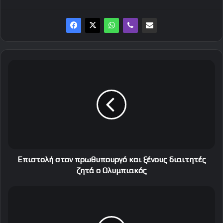
Ε
π
ι
σ
τ
ο
λ
ή
σ
τ
Επιστολή στον πρωθυπουργό και ξένους διαιτητές
ο
ζητά ο Ολυμπιακός
ν
π
Έ
ρ
φ
ω
υ
θ
γ