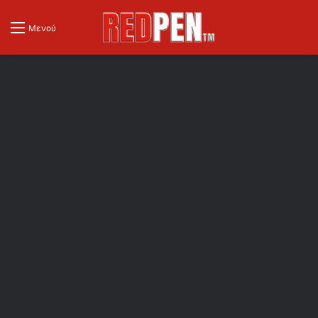
Μενού