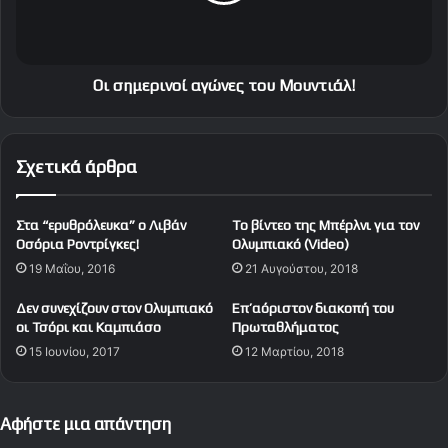
έ
ρ
δ
ι
ρ
ν
α
ο
Οι σημερινοί αγώνες του Μουντιάλ!
ς
ί
α
γ
Σχετικά άρθρα
ώ
ν
ε
Στα “ερυθρόλευκα” ο Λιβάν
To βίντεο της Μπέρλνι για τον
ς
Οσόρια Ροντρίγκες!
Ολυμπιακό (Video)
τ
19 Μαΐου, 2016
21 Αυγούστου, 2018
ο
υ
Δεν συνεχίζουν στον Ολυμπιακό
Επ’αόριστον διακοπή του
Μ
οι Τσόρι και Καμπιάσο
Πρωταθλήματος
ο
15 Ιουνίου, 2017
12 Μαρτίου, 2018
υ
ν
τ
ι
Αφήστε μια απάντηση
ά