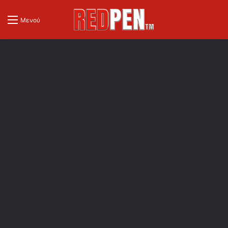
Μενού