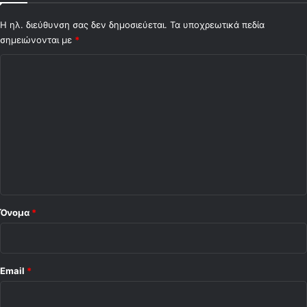
λ
!
Η ηλ. διεύθυνση σας δεν δημοσιεύεται.
Τα υποχρεωτικά πεδία
σημειώνονται με
*
Σ
χ
ό
λ
ι
ο
*
Όνομα
*
Email
*