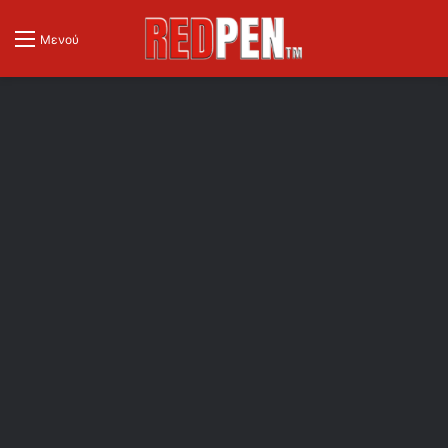
Μενού