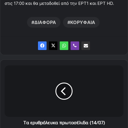
στις 17:00 και θα μεταδοθεί από την ΕΡΤ1 και ΕΡΤ ΗD.
ΔΙΑΦΟΡΑ
ΚΟΡΥΦΑΙΑ
T
α
ε
ρ
υ
θ
ρ
ό
λ
ε
Tα ερυθρόλευκα πρωτοσέλιδα (14/07)