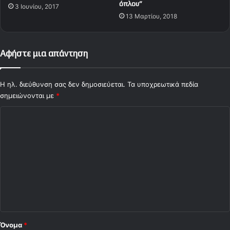
όπλου”
3 Ιουνίου, 2017
ό
13 Μαρτίου, 2018
ν
η
σ
η
Αφήστε μια απάντηση
σ
τ
ο
Η ηλ. διεύθυνση σας δεν δημοσιεύεται.
Τα υποχρεωτικά πεδία
Γ
σημειώνονται με
*
κ
Σ
ε
ν
χ
κ
ό
(
v
λ
i
ι
d
ο
e
o
*
)
Όνομα
*