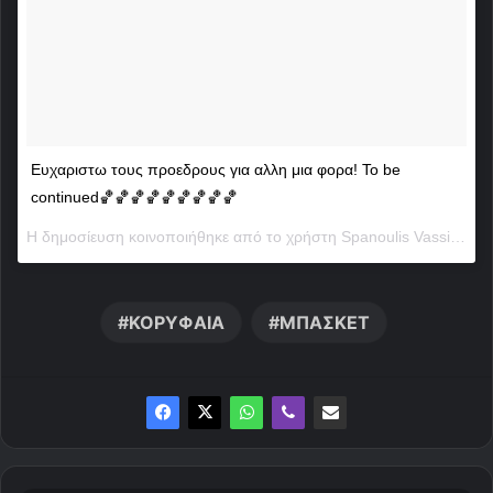
Ευχαριστω τους προεδρους για αλλη μια φορα! To be
continued🏀🏀🏀🏀🏀🏀🏀🏀🏀
Η δημοσίευση κοινοποιήθηκε από το χρήστη
Spanoulis Vassilis
(@v
ΚΟΡΥΦΑΙΑ
ΜΠΑΣΚΕΤ