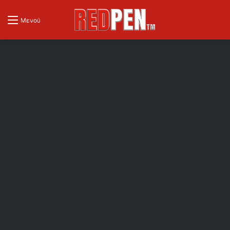
Μενού