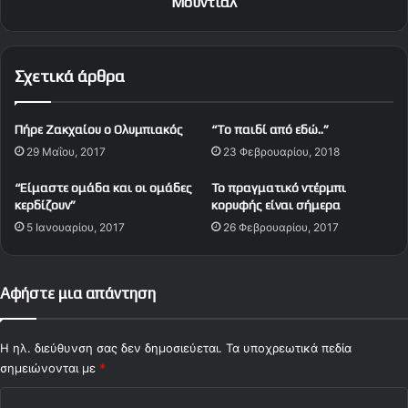
Μουντιάλ
μ
σ
α
η
ς
μ
Σχετικά άρθρα
!
ε
ρ
ι
Πήρε Ζακχαίου ο Ολυμπιακός
“To παιδί από εδώ..”
ν
29 Μαΐου, 2017
23 Φεβρουαρίου, 2018
έ
ς
“Είμαστε ομάδα και οι ομάδες
Το πραγματικό ντέρμπι
α
κερδίζουν”
κορυφής είναι σήμερα
ν
5 Ιανουαρίου, 2017
26 Φεβρουαρίου, 2017
α
μ
ε
τ
Αφήστε μια απάντηση
ρ
ή
σ
Η ηλ. διεύθυνση σας δεν δημοσιεύεται.
Τα υποχρεωτικά πεδία
ε
σημειώνονται με
*
ι
Σ
ς