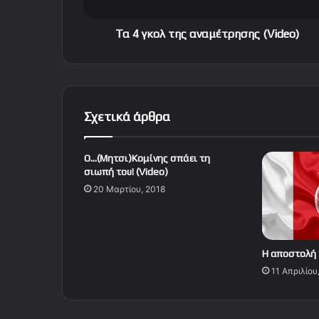
τ
η
ς
Τα 4 γκολ της αναμέτρησης (Video)
α
ν
α
μ
έ
Σχετικά άρθρα
τ
ρ
η
Ο…(Μητσι)Κομίνης σπάει τη
σ
σιωπή του! (Video)
η
20 Μαρτίου, 2018
ς
(
V
i
Η αποστολή 
d
11 Απριλίου
e
o
)