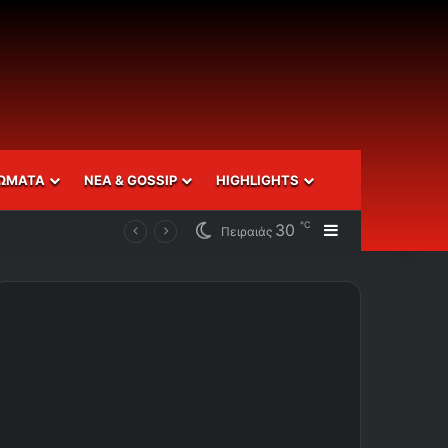
ΩΜΑΤΑ
ΝΕΑ & GOSSIP
HIGHLIGHTS
℃
30
Sidebar
Πειραιάς