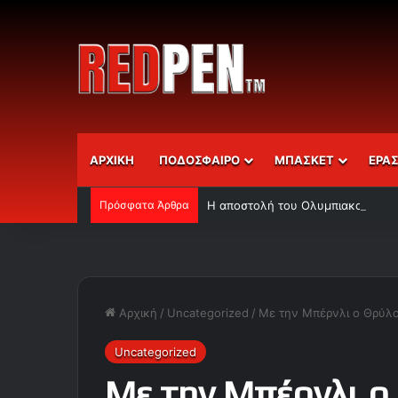
ΑΡΧΙΚΗ
ΠΟΔΟΣΦΑΙΡΟ
ΜΠΑΣΚΕΤ
ΕΡΑ
Πρόσφατα Άρθρα
Η αποστολή του Ολυμπιακού
Αρχική
/
Uncategorized
/
Με την Μπέρνλι ο Θρύλο
Uncategorized
Με την Μπέρνλι ο