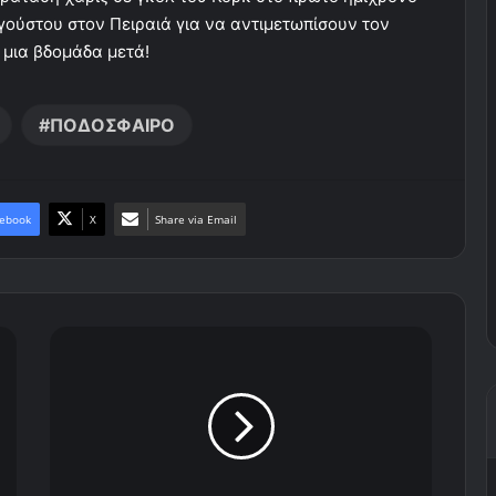
γούστου στον Πειραιά για να αντιμετωπίσουν τον
 μια βδομάδα μετά!
ΠΟΔΟΣΦΑΙΡΟ
ebook
X
Share via Email
Π
ά
τ
η
σ
ε
Ε