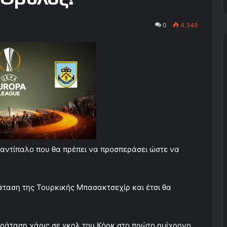
0
4.349
 αντίπαλο που θα πρέπει να προσπεράσει ώστε να
άταση της Τουρκικής Μπασακτσεχίρ και έτσι θα
αράταση χάρις σε γκολ του Κόρκ στο πρώτο ημίχρονο