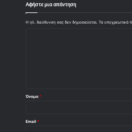
Αφήστε μια απάντηση
Η ηλ. διεύθυνση σας δεν δημοσιεύεται.
Τα υποχρεωτικά π
Σ
χ
ό
λ
ι
ο
*
Όνομα
*
Email
*