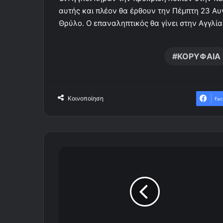
αυτής και πλέον θα έρθουν την Πέμπτη 23 Αυ
Θρύλο. Ο επαναληπτικός θα γίνει στην Αγγλία
ΚΟΡΥΦΑΙΑ
Κοινοποίηση
Fac
Τ
α
4
γ
κ
ο
λ