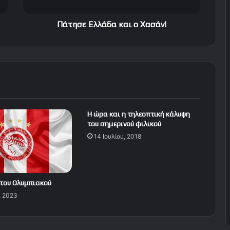
λ
λ
ά
Πάτησε Ελλάδα και ο Χασάν!
δ
α
κ
α
ι
ο
Χ
α
Η ώρα και η τηλεοπτική κάλυψη
σ
του σημερινού φιλικού
ά
14 Ιουλίου, 2018
ν
!
του Ολυμπιακού
, 2023