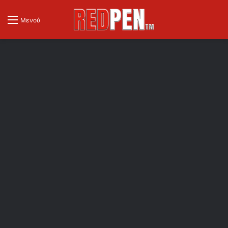
Μενού