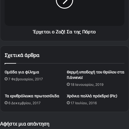
υ
τ
μ
α
ε
ι
π
ο
ο
Ζ
λ
ο
Έρχεται ο Ζοζέ Σα της Πόρτο
ύ
ζ
μ
έ
α
Σ
Σχετικά άρθρα
κ
α
ρ
τ
ι
η
Ομάδα για φίλημα
Θερμή υποδοχή του Θρύλου στα
ά
ς
Γιάννενα!
7 Φεβρουαρίου, 2017
"
Π
18 Ιανουαρίου, 2019
ό
ρ
Τα ερυθρόλευκα πρωτοσέλιδα
Χρόνια πολλά πρόεδρε! (Pic)
τ
6 Δεκεμβρίου, 2017
17 Ιουλίου, 2016
ο
Αφήστε μια απάντηση