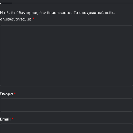
Η ηλ. διεύθυνση σας δεν δημοσιεύεται.
Τα υποχρεωτικά πεδία
σημειώνονται με
*
Σ
χ
ό
λ
ι
ο
*
Όνομα
*
Email
*