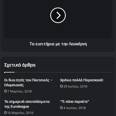
τ
ε
ο
ι
ν
σ
Β
ι
α
τ
ξ
ή
ε
ρ
β
ι
Τα εισιτήρια με την Λουκέρνη
ά
α
ν
μ
η
ε
Σχετικά άρθρα
τ
η
ν
Οι διαιτητές του Πλατανιάς –
Χρόνια πολλά Παρασκευά!
Λ
Ολυμπιακός
26 Ιουλίου, 2016
ο
7 Μαρτίου, 2018
υ
κ
Τα σημερινά αποτελέσματα
“Τι πόνο περνάτε”
έ
της Euroleague
4 Ιουλίου, 2018
ρ
15 Μαρτίου, 2019
ν