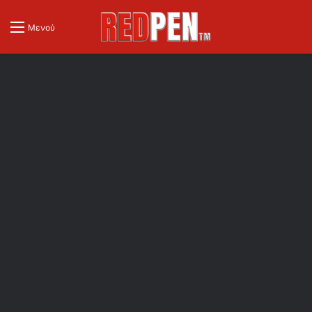
Μενού