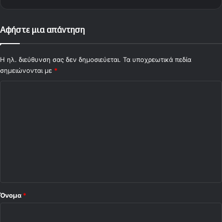
η
Αφήστε μια απάντηση
Η ηλ. διεύθυνση σας δεν δημοσιεύεται.
Τα υποχρεωτικά πεδία
σημειώνονται με
*
Σ
χ
ό
λ
ι
ο
*
Όνομα
*