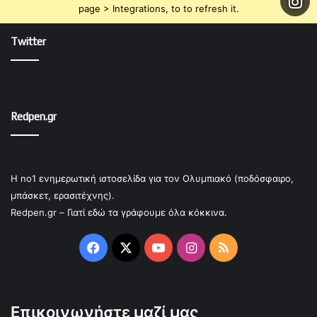
page > Integrations, to to refresh it.
Twitter
Redpen.gr
Η no1 ενημερωτική ιστοσελίδα για τον Ολυμπιακό (ποδόσφαιρο,
μπάσκετ, ερασιτέχνης).
Redpen.gr – Γιατί εδώ τα γράφουμε όλα κόκκινα.
Facebook
X
YouTube
Instagram
RSS
Επικοινωνήστε μαζί μας