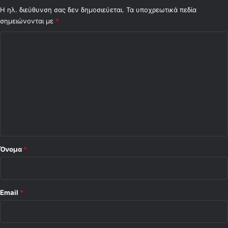
Η ηλ. διεύθυνση σας δεν δημοσιεύεται.
Τα υποχρεωτικά πεδία
γ
σημειώνονται με
γ
*
έ
Σ
λ
η
χ
Μ
ό
α
λ
ρ
ι
ι
ν
ο
ά
κ
*
η
Όνομα
*
Email
*