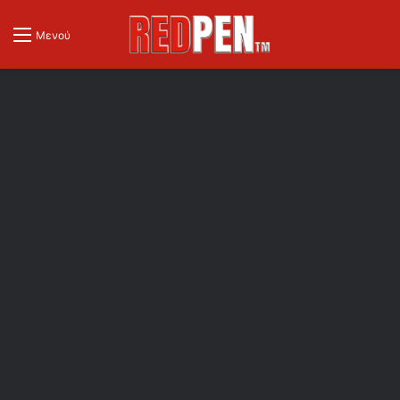
Μενού