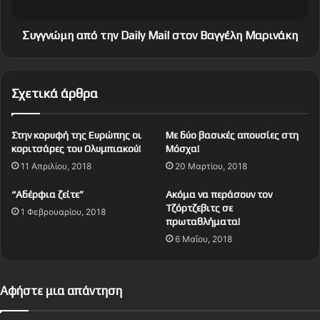
μ
η
α
α
τ
π
Συγγνώμη από την Daily Mail στον Βαγγέλη Μαρινάκη
α
ό
τ
τ
ο
η
Σχετικά άρθρα
υ
ν
C
D
h
a
Στην κορυφή της Ευρώπης οι
Με δύο βασικές απουσίες στη
a
i
κοριτσάρες του Ολυμπιακού!
Μόσχα!
m
l
11 Απριλίου, 2018
20 Μαρτίου, 2018
p
y
i
M
“Αδέρφια ζείτε”
Ακόμα να περάσουν τον
o
a
Τζόρτζεβιτς σε
1 Φεβρουαρίου, 2018
n
i
πρωταθλήματα!
s
l
6 Μαΐου, 2018
L
σ
e
τ
a
ο
g
Αφήστε μια απάντηση
ν
u
Β
e
α