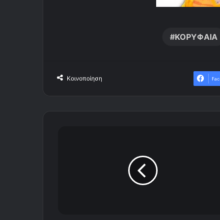
ΚΟΡΥΦΑΙΑ
Κοινοποίηση
Fac
Σ
τ
ο
ν
Θ
ρ
ύ
λ
ο