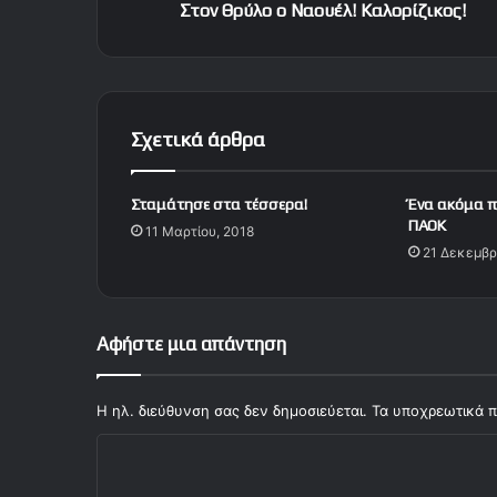
ο
Στον Θρύλο ο Ναουέλ! Καλορίζικος!
Ν
α
ο
υ
έ
Σχετικά άρθρα
λ
!
Κ
Σταμάτησε στα τέσσερα!
Ένα ακόμα π
α
ΠΑΟΚ
11 Μαρτίου, 2018
λ
21 Δεκεμβρ
ο
ρ
ί
ζ
Αφήστε μια απάντηση
ι
κ
ο
Η ηλ. διεύθυνση σας δεν δημοσιεύεται.
Τα υποχρεωτικά π
ς
Σ
!
χ