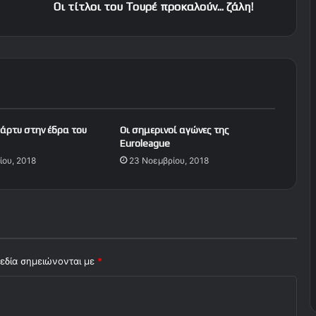
ο
Οι τίτλοι του Τουρέ προκαλούν... ζάλη!
υ
Τ
ο
υ
ρ
έ
π
ρ
άρτυ στην έδρα του
Οι σημερινοί αγώνες της
ο
Euroleague
κ
ίου, 2018
23 Νοεμβρίου, 2018
α
λ
ο
ύ
ν
.
.
εδία σημειώνονται με
*
.
ζ
ά