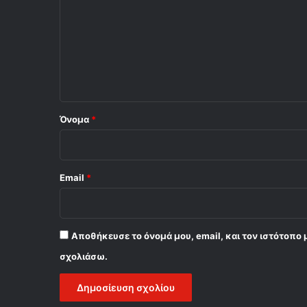
ό
λ
ι
ο
*
Όνομα
*
Email
*
Αποθήκευσε το όνομά μου, email, και τον ιστότοπο 
σχολιάσω.