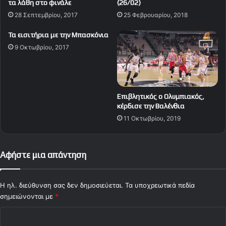
τα λάθη στο φινάλε
(26/02)
μ
α
28 Σεπτεμβρίου, 2017
25 Φεβρουαρίου, 2018
π
κ
ι
ο
Τα εισιτήρια με την Μπασκόνια
α
ύ
κ
9 Οκτωβρίου, 2017
γ
ό
ι
ς
α
-
τ
Α
ο
Επιβλητικός ο Ολυμπιακός,
π
π
κέρδισε την Βαλένθια
ό
α
11 Οκτωβρίου, 2019
λ
ι
λ
χ
ω
ν
ν
Αφήστε μια απάντηση
ί
Σ
δ
μ
ι
ύ
Η ηλ. διεύθυνση σας δεν δημοσιεύεται.
Τα υποχρεωτικά πεδία
μ
ρ
σημειώνονται με
*
ε
ν
τ
Σ
η
ο