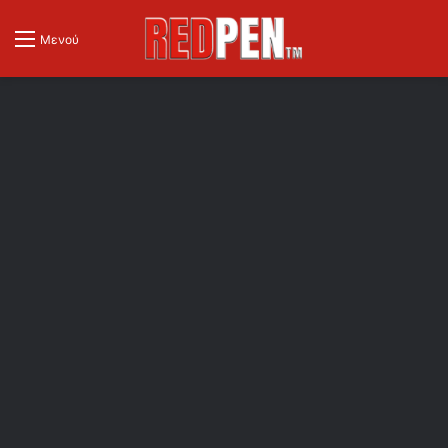
Μενού