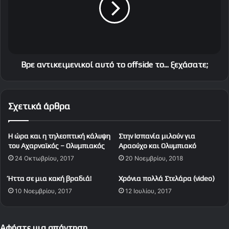
u
ν
p
τ
e
ι
r
κ
L
ε
e
ι
Bρε αντικειμενικοί αυτό το offside το... ξεχάσατε;
a
μ
g
ε
u
ν
Σχετικά άρθρα
e
ι
(
κ
8
ο
Η ώρα και η τηλεοπτική κάλυψη
Στην Ισπανία μιλούν για
η
ί
του Αχαρναϊκός – Ολυμπιακός
Αραούχο και Ολυμπιακό
α
α
24 Οκτωβρίου, 2017
20 Νοεμβρίου, 2018
γ
υ
ω
τ
Ήττα σε μια κακή βραδιά!
Χρόνια πολλά Στελάρα (video)
ν
ό
10 Νοεμβρίου, 2017
12 Ιουλίου, 2017
.
τ
)
ο
o
f
Αφήστε μια απάντηση