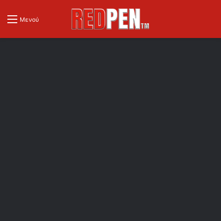
Μενού